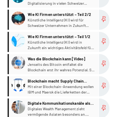
Study 2018“.
Corporate & Specialty (AGCS)
Digitalisierung in vielen Schweizer
thematisiert jedoch auch die Gefahren
Firmen. Das zeigt eine Umfrage unter
more
der Künstlichen Intelligenz.
100 Führungskräften mit
Wie KI Firmen unterstützt – Teil 2/2
Entscheidungsbefugnis bei der digitalen
Künstliche Intelligenz (KI) wird für
Transformation von Schweizer Firmen.
Schweizer Unternehmen in Zukunft
Die Studie „Digitale Agenda 2020* hat
wichtig, weil sie besonders gut mit
more
das IT-Unternehmen DXC Technology
grossen Datenmengen umgehen kann.
Wie KI Firmen unterstützt – Teil 1/2
erstellen lassen.
In einem ersten Blogpost wurden die
Künstliche Intelligenz (KI) wird in
heute existierenden drei Stufen
Zukunft ein wichtiges Aktivitätsfeld für
künstlicher Intelligenz (oder Artificial
Schweizer Unternehmen. Schon heute
more
Intelligence AI) vorgestellt.
sollten sie deshalb in die Entwicklung
Was die Blockchain kann [Video]
geeigneter Anwendungen investieren.
Jenseits des Bitcoin entfaltet die
Blockchain erst ihr wahres Potenzial. Sie
ist eine Technologie, die das Potenzial
more
hat viele heute übliche Systeme
Blockchain macht Supply Chain
abzulösen.
transparent
Mit einer Blockchain-Anwendung wollen
IBM und Maersk die Lieferketten der
Zukunft transparenter und sicherer
more
machen. Beide Unternehmen haben
Digitale Kommunikationskanäle als
bereits seit dem Sommer 2016 an der
primärer Kanal asiatischer
Digitales Wealth Management zieht
Entwicklung entsprechender Produkte
vermögende Asiaten besonders an.
Privatkunden