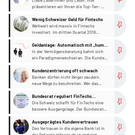
Finance
Liebe Leserinnen und Leser, hier
präsentieren wir Ihnen die Top-Ten-
Liste der am meisten gelesenen Blog-
more
Beiträge des Jahres 2016 der Blogseite
Wenig Schweizer Geld für Fintechs
"Banking und Finance".
Weltweit wird massiv in Fintechs
investiert. Im dritten Quartal 2016
wurden rund 3,7 Mrd. US-Dollar in neue
more
Firmen aus dem
Geldanlage: Automatisch mit „human
Finanztechnologiebereich investiert.
touch“
In der Vermögensberatung bahnt sich
ein Paradigmenwechsel an. Die Kunden
werden preissensibler und dank neuer
more
Technologien auch selbstständiger.
Kundenzentrierung oft schwach
Banken dürfen nicht länger zaudern,
neue Wege zu beschreiten. Wer das
zuerst wage, könne sich vielfältige
more
Möglichkeiten erschliessen.
Bundesrat reguliert FinTechs
einfacher
Die Schweiz schafft für FinTechs eine
bessere Ausgangslage. Der Bundesrat
schlägt dazu einen Ansatz mit drei sich
more
ergänzenden Elementen vor, wie aus
Ausgeprägtes Kundenvertrauen
einer Mitteilung des Eidgenössischen
Das Vertrauen in die eigene Bank ist in
Finanzdepartements hervorgeht:
der Schweiz grösser als in anderen