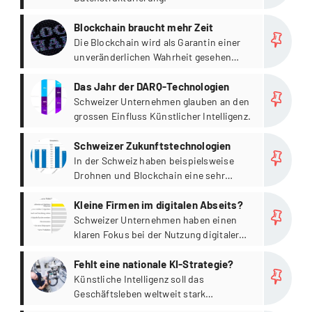
more
Blockchain braucht mehr Zeit
Die Blockchain wird als Garantin einer
unveränderlichen Wahrheit gesehen
(Bild).
more
Das Jahr der DARQ-Technologien
Schweizer Unternehmen glauben an den
grossen Einfluss Künstlicher Intelligenz.
more
Schweizer Zukunftstechnologien
In der Schweiz haben beispielsweise
Drohnen und Blockchain eine sehr
grosse Bedeutung,
more
Kleine Firmen im digitalen Abseits?
Schweizer Unternehmen haben einen
klaren Fokus bei der Nutzung digitaler
Technologien.
more
Fehlt eine nationale KI-Strategie?
Künstliche Intelligenz soll das
Geschäftsleben weltweit stark
verändern,