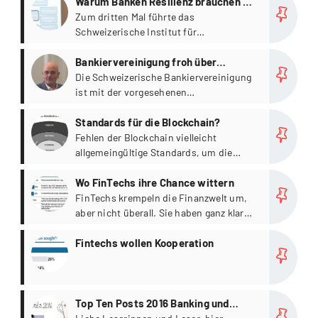
Transaktionen über rund 190 Bio. Euro
Warum Banken Resilienz brauchen –
jährlich abgewickelt.
Teil 1/2 [Event]
Zum dritten Mal führte das
Schweizerische Institut für
Finanzausbildung (SIF) der Kalaidos
more
Fachhochschule einen Anlass aus der
Bankiervereinigung froh über
Konferenzreihe "Insight
Finanzmarktpolitik [Video]
Die Schweizerische Bankiervereinigung
Bankentransformation" durch.
ist mit der vorgesehenen
Finanzmarktpolitik der Schweiz
more
zufrieden.
Standards für die Blockchain?
Fehlen der Blockchain vielleicht
allgemeingültige Standards, um die
rasche Verbreitung und Sicherheit zu
more
gewährleisten?
Wo FinTechs ihre Chance wittern
FinTechs krempeln die Finanzwelt um,
aber nicht überall. Sie haben ganz klar
favorisierte Zielgebiete.
more
Fintechs wollen Kooperation
more
Top Ten Posts 2016 Banking und