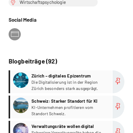
Wirtschaftspsychologie
Social Media
Blogbeiträge (92)
more
Zürich – digitales Epizentrum
Die Digitalisierung ist in der Region
Zürich besonders stark ausgeprägt.
more
Schweiz: Starker Standort für KI
KI-Unternehmen profitieren vom
Standort Schweiz.
more
Verwaltungsräte wollen digital
Schweizer Verwaltungsräte haben die