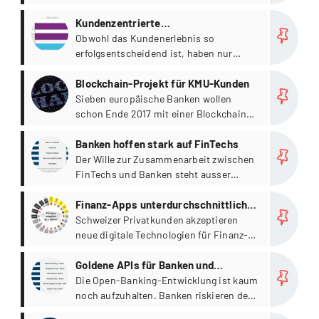
gearbeitet, die über ein Joint Venture
Rund 80 Prozent der führenden Wealth
more
vermarktet werden sollen.
Manager in China nutzen beispielsweise
Kundenzentrierte
WeChat und 40 Prozent der indischen
Strategieentwicklung
Obwohl das Kundenerlebnis so
Wealth Manager verbinden Kunden und
erfolgsentscheidend ist, haben nur
Berater mit mobilen Apps.
wenige Unternehmen eine kohärente
more
Strategie, die es - ggf. auch noch
Blockchain-Projekt für KMU-Kunden
abteilungsübergreifend - mit ihrer
Sieben europäische Banken wollen
Geschäftsstrategie abgleicht.
schon Ende 2017 mit einer Blockchain-
Lösung Handelsfinanzierungen für
more
kleine und mittelgrosse Unternehmen
Banken hoffen stark auf FinTechs
einfacher machen.
Der Wille zur Zusammenarbeit zwischen
FinTechs und Banken steht ausser
Frage.
more
Finanz-Apps unterdurchschnittlich
beliebt
Schweizer Privatkunden akzeptieren
neue digitale Technologien für Finanz-
und Versicherungsdienstleistungen
more
weniger gut als Kunden in anderen
Goldene APIs für Banken und
Weltregionen.
FinTechs
Die Open-Banking-Entwicklung ist kaum
noch aufzuhalten. Banken riskieren den
Verlust ihrer bedeutenden Rolle als