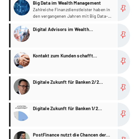
more
Finanzintermediär, wenn sie nicht ein
Big Data im Wealth Management
eigenes Modell zur zukünftigen
Zahlreiche Finanzdienstleister haben in
Kundeninteraktion finden und sich
den vergangenen Jahren mit Big Data-
dabei auch Drittangeboten von
Anwendungen experimentiert.
more
FinTechs sowie weiterer Partnern
Digital Advisors im Wealth
öffnen.
Management
more
Kontakt zum Kunden schafft
Vertrauen
more
Digitale Zukunft für Banken 2/2
[Event]
more
Digitale Zukunft für Banken 1/2
[Event]
more
PostFinance nutzt die Chancen der