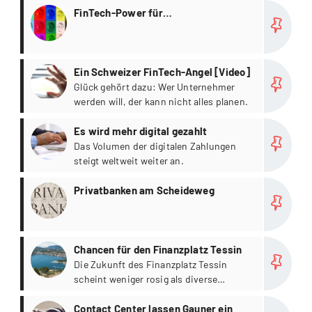
more
drei Jahren werden mehr als die Hälfte
FinTech-Power für
der Banken ebenfalls produktive
Investmentbanken
Blockchain-Lösungen im Einsatz haben.
more
Ein Schweizer FinTech-Angel [Video]
Glück gehört dazu: Wer Unternehmer
werden will, der kann nicht alles planen.
more
Es wird mehr digital gezahlt
Das Volumen der digitalen Zahlungen
steigt weltweit weiter an.
more
Privatbanken am Scheideweg
more
Chancen für den Finanzplatz Tessin
Die Zukunft des Finanzplatz Tessin
scheint weniger rosig als diverse
Episoden der Vergangenheit.
more
Contact Center lassen Gauner ein