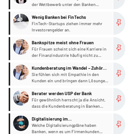
der Wettbewerb unter den Banken
zunehmend intensiver
more
Wenig Banken bei FinTechs
FinTech-Startups ziehen immer mehr
Investorengelder an.
more
Bankspitze meist ohne Frauen
Für Frauen scheint sich eine Karriere in
der Finanzindustrie häufig nicht zu
lohnen.
more
Kundenberatung im Wandel – Zuhören
statt Verkaufen
Sie fühlen sich mit Empathie in den
Kunden ein und bringen dann Lösungen
auf den Tisch, welche die
more
Kundenbedürfnisse erfüllen.
Berater werden USP der Bank
Für gewöhnlich herrscht ja die Ansicht,
dass die Kundenberatung in Banken
weniger wichtig wird, weil die
more
Digitalisierung viele Inhalte dieses
Digitalisierung im
Prozesses auf den Computer verlagert.
Firmenkundengeschäft mit grossem
Welche Digitalisierungpläne haben
Banken, wenn es um Firmenkunden
Potenzial