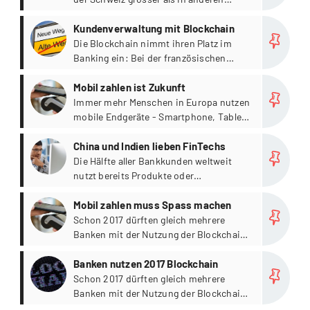
westeuropäischen Ländern.
more
Kundenverwaltung mit Blockchain
Die Blockchain nimmt ihren Platz im
Banking ein: Bei der französischen
Crédit Mutuel Arkéa beispielsweise
more
wurde bereits ein Blockchain-Netzwerk
Mobil zahlen ist Zukunft
realisiert.
Immer mehr Menschen in Europa nutzen
mobile Endgeräte - Smartphone, Tablet
oder Wearable – für das Bezahlen.
more
China und Indien lieben FinTechs
Die Hälfte aller Bankkunden weltweit
nutzt bereits Produkte oder
Dienstleistungen mindestens eines
more
FinTech-Unternehmens.
Mobil zahlen muss Spass machen
Schon 2017 dürften gleich mehrere
Banken mit der Nutzung der Blockchain-
Technologie starten.
more
Banken nutzen 2017 Blockchain
Schon 2017 dürften gleich mehrere
Banken mit der Nutzung der Blockchain-
Technologie starten. In den kommenden