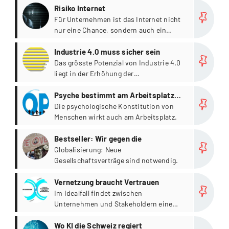
more
Risiko Internet
Für Unternehmen ist das Internet nicht
nur eine Chance, sondern auch ein
Risikofaktor.
more
Industrie 4.0 muss sicher sein
Das grösste Potenzial von Industrie 4.0
liegt in der Erhöhung der
Produktionsflexibilität.
more
Psyche bestimmt am Arbeitsplatz
mit
Die psychologische Konstitution von
Menschen wirkt auch am Arbeitsplatz.
more
Bestseller: Wir gegen die
Globalisierung: Neue
Gesellschaftsverträge sind notwendig.
more
Vernetzung braucht Vertrauen
Im Idealfall findet zwischen
Unternehmen und Stakeholdern eine
positive Rückkopplung statt.
more
Wo KI die Schweiz regiert