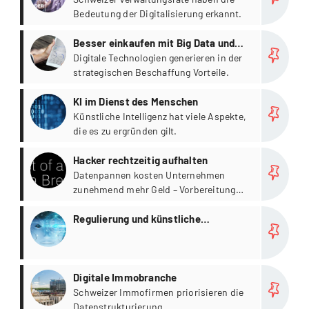
Bedeutung der Digitalisierung erkannt.
more
Besser einkaufen mit Big Data und
Co. (Bachelorarbeit)
Digitale Technologien generieren in der
strategischen Beschaffung Vorteile.
more
KI im Dienst des Menschen
Künstliche Intelligenz hat viele Aspekte,
die es zu ergründen gilt.
more
Hacker rechtzeitig aufhalten
Datenpannen kosten Unternehmen
zunehmend mehr Geld – Vorbereitung
lohnt sich.
more
Regulierung und künstliche
Intelligenz
more
Digitale Immobranche
Schweizer Immofirmen priorisieren die
Datenstrukturierung.