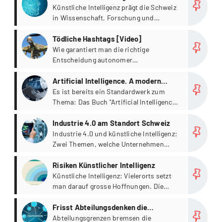
Künstliche Intelligenz prägt die Schweiz
in Wissenschaft, Forschung und
Unternehmen.
more
Tödliche Hashtags [Video]
Wie garantiert man die richtige
Entscheidung autonomer
Waffensysteme?
more
Artificial Intelligence. A modern
Approach [Buchvorstellung]
Es ist bereits ein Standardwerk zum
Thema: Das Buch "Artificial Intelligence:
A Modern Approach" (dt. Übersetzung:
more
„Künstliche Intelligenz. Ein moderner
Industrie 4.0 am Standort Schweiz
Ansatz“) wurde vom amerikanischen
Industrie 4.0 und künstliche Intelligenz:
Wissenschaftler Stuart Russell
Zwei Themen, welche Unternehmen
zusammen mit Peter Norvig, Director for
weltweit intensiv beschäftigen. Die
more
Search Quality bei Google, verfasst.
Schweiz hat gute Voraussetzungen, als
Risiken Künstlicher Intelligenz
Standort attraktiver zu werden und
Künstliche Intelligenz: Vielerorts setzt
Produktionsprozesse ins Land zu holen.
man darauf grosse Hoffnungen. Die
Das schreiben die Experten der
Studie "The Rise of Artificial
more
Unternehmensberatung PwC Strategy&
Intelligence: Future Outlook and
Frisst Abteilungsdenken die
in der Studie „Global Digital Operations
Emerging Risks" von Allianz Global
Digitalisierung?
Abteilungsgrenzen bremsen die