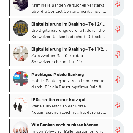
Kriminelle Banden versuchen verstärkt,
über die Contact Center amerikanischer
Banken und Finanzdienstleistern in den
more
Geldkreislauf einzudringen.
Digitalisierung im Banking – Teil 2/2
[Event]
Die Digitalisierungswelle rollt durch die
Schweizer Bankenlandschaft. Oftmals
wissen die Kunden aber noch gar nicht,
more
was Banken alles in ihrem digitalen
Digitalisierung im Banking – Teil 1/2
Portfolio bereithalten.
[Event]
Zum zweiten Mal führte das
Schweizerische Institut für
Finanzausbildung (SIF) der Kalaidos
more
Fachhochschule einen Anlass aus der
Mächtiges Mobile Banking
Konferenzreihe ‚Insight
Mobile-Banking setzt sich immer weiter
Bankentransformation‘ auf.
durch. Für die Beratungsfirma Bain &
Company entwickelt es sich weltweit
more
zum entscheidenden Kanal für
IPOs rentieren nur kurz gut
Bankgeschäfte und trägt wesentlich zu
Wer als Investor an der Börse
einer hohen Kundenloyalität bei.
Neuemissionen zeichnet, hat durchaus
Chancen auf hohen Profit.
more
Wie Banken noch punkten können
In den Schweizer Ballungsräumen wird