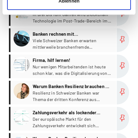
Ablehnen
more
Blockchain räumt Post-Trade-
Bereich auf
In drei bis fünf Jahren wird Blockchain-
Technologie im Post-Trade-Bereich im
Finanzsektor bereits zum Einsatz
more
kommen.
Banken rechnen mit
branchenfremder Konkurrenz
Viele Schweizer Banken erwarten
mittlerweile branchenfremde
Konkurrenz. Über zwei Drittel der
more
Institute rechnen damit, dass ihre
Firma, hilf lernen!
Marktstellung durch neue Technologien,
Nur wenigen Mitarbeitenden ist heute
IT-Unternehmen und branchenfremde
schon klar, was die Digitalisierung von
Anbieter bedroht wird.
ihnen verlangt.
more
Warum Banken Resilienz brauchen –
Teil 2/2 [Event]
Resilienz in Schweizer Banken war
Thema der dritten Konferenz aus
unserer Reihe "Insight
more
Bankentransformation".
Zahlungsverkehr als lockender
Ertragspool
Der europäische Markt für den
Zahlungsverkehr entwickelt sich
dynamisch. Derzeit werden
more