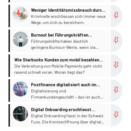
geht? Manche Banken wollen sich hier
more
nicht in die Karten schauen lassen.
Weniger Identitätsmissbrauch durch
Online-Identifikation [Studie]
Kriminelle erschliessen sich immer neue
Wege, um sich zu bereichern.
more
Burnout bei Führungskräften
vermeiden – authentisch führen
Führungskräfte haben deutlich
geringere Burnout-Werte, wenn sie
[Studie]
einen authentischen Führungsstil
more
Wie Starbucks Kunden zum mobil bezahlen
praktizieren und auf eine hohe
Übereinstimmung der gewünschten und
erzieht
Die Verbreitung von Mobile Payments geht nicht
erlebten Organisationskultur treffen.
rasend schnell voran. Woran liegt das?
more
Postfinance digitalisiert auch im
Firmenkundengeschäft [INTERVIEW]
Digitalisierung und
Firmenkundengeschäft – das ist auch
bei der PostFinance ein wichtiges
more
Thema.
Digital Onboarding erschliesst
Banken neue Geschäftsfelder
Digital Onboarding fasst in der Schweiz
Fuss. Die Kontoeröffnung über digitale
Kanäle ersetzt den Besuch in der Filiale.