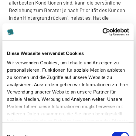
allerbesten Konditionen sind, kann die persönliche
Beziehung zum Berater je nach Priorität des Kunden
in den Hintergrund rücken“, heisst es. Hat die
Konkurrenz ein günstigeres Angebot, werden
manche Kunden ohne weiteres dorthin wechseln.
Beratende müssen Kunden gut zuhören können
Diese Webseite verwendet Cookies
Doch diese Unterschiede sind oftmals nur gering.
Wir verwenden Cookies, um Inhalte und Anzeigen zu
Dann können andere Faktoren ausschlaggebend
personalisieren, Funktionen für soziale Medien anbieten
dafür sein, dass ein Kunde bei der Targobank bleibt.
zu können und die Zugriffe auf unsere Website zu
analysieren. Ausserdem geben wir Informationen zu Ihrer
Gut ist es dann, wenn das Beratungspersonal den
Verwendung unserer Website an unsere Partner für
Kunden richtig versteht. Hier stehen Fähigkeiten wie
soziale Medien, Werbung und Analysen weiter. Unsere
Empathie im Vordergrund und das Vermögen, die
Partner führen diese Informationen möglicherweise mit
Bedürfnisse des Kunden genau zu verstehen.
weiteren Daten zusammen, die Sie ihnen bereitgestellt
haben oder die sie im Rahmen Ihrer Nutzung der Dienste
In der Targobank wird bei der Verkaufsberatung
gesammelt haben.
deshalb ein Schwerpunkt auf die richtige
Einwilligungsauswahl