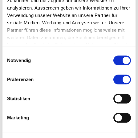
zu können und die Zugriffe auf unsere Website zu
können indessen 59 bzw. 17 Patente vorweisen. Die
analysieren. Ausserdem geben wir Informationen zu Ihrer
Universität Zürich folgt mit 14 Patenten auf Platz
Verwendung unserer Website an unsere Partner für
drei.
soziale Medien, Werbung und Analysen weiter. Unsere
Partner führen diese Informationen möglicherweise mit
weiteren Daten zusammen, die Sie ihnen bereitgestellt
haben oder die sie im Rahmen Ihrer Nutzung der Dienste
gesammelt haben.
Einwilligungsauswahl
Notwendig
Diese Seite teilen
Präferenzen
Statistiken
more...
Autor/in
Marketing
Alexander Saheb