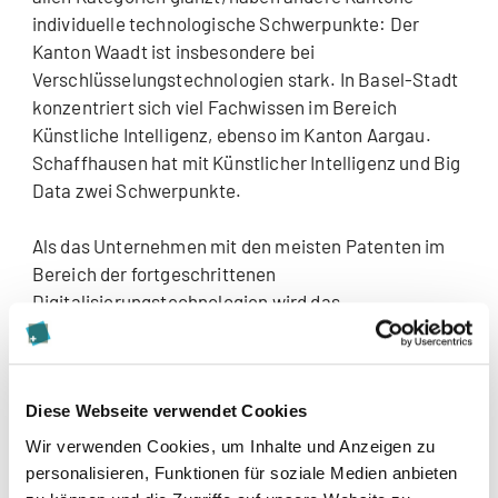
individuelle technologische Schwerpunkte: Der
Kanton Waadt ist insbesondere bei
Verschlüsselungstechnologien stark. In Basel-Stadt
konzentriert sich viel Fachwissen im Bereich
Künstliche Intelligenz, ebenso im Kanton Aargau.
Schaffhausen hat mit Künstlicher Intelligenz und Big
Data zwei Schwerpunkte.
Als das Unternehmen mit den meisten Patenten im
Bereich der fortgeschrittenen
Digitalisierungstechnologien wird das
Westschweizer Unternehmen Kudelski gelistet (213
Patente). Hinter Kudelski folgen das Zürcher
Technologieunternehmen ABB (196 Patente), das
Basler Pharmaunternehmen Roche (149 Patente), die
Diese Webseite verwendet Cookies
Google-Mutter Alphabet (131 Patente) sowie IBM (125
Wir verwenden Cookies, um Inhalte und Anzeigen zu
Patente). Die beiden Eidgenössischen Technischen
personalisieren, Funktionen für soziale Medien anbieten
Hochschulen Lausanne (EPFL) und Zürich (ETH)