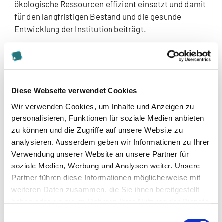
ökologische Ressourcen effizient einsetzt und damit
für den langfristigen Bestand und die gesunde
Entwicklung der Institution beiträgt.
Chancengleichheit, Diversität und
Inklusion
Diese Webseite verwendet Cookies
Die Fachstelle für Chancengleichheit, Diversität und
Wir verwenden Cookies, um Inhalte und Anzeigen zu
Inklusion (FCDI) engagiert sich für Vielfalt,
personalisieren, Funktionen für soziale Medien anbieten
Integration und Chancengleichheit.
zu können und die Zugriffe auf unsere Website zu
analysieren. Ausserdem geben wir Informationen zu Ihrer
Verwendung unserer Website an unsere Partner für
Ombudsstelle Integrität in Forschung
soziale Medien, Werbung und Analysen weiter. Unsere
und Lehre
Partner führen diese Informationen möglicherweise mit
weiteren Daten zusammen, die Sie ihnen bereitgestellt
Die Integritätsbeauftragten der Kommission zur
haben oder die sie im Rahmen Ihrer Nutzung der Dienste
Wahrung der wissenschaftlichen Integrität sind
gesammelt haben.
Einwilligungsauswahl
Anlaufstelle bei einem Verdacht auf