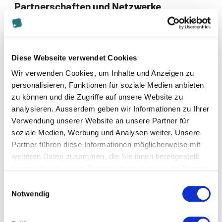
Partnerschaften und Netzwerke
besonders wichtig
Deshalb wird laut dem Fachbeitrag von Farhang die
Entwicklung strategischer Partnerschaften für
Diese Webseite verwendet Cookies
Schweizer Privatbanken an Bedeutung zunehmen.
Wir verwenden Cookies, um Inhalte und Anzeigen zu
So können sie einen Teil ihrer Aktivitäten
personalisieren, Funktionen für soziale Medien anbieten
performanceorientiert an ihr Ökosystem abgeben.
zu können und die Zugriffe auf unsere Website zu
Dabei sollten sie auf die Dynamik achten, welche das
analysieren. Ausserdem geben wir Informationen zu Ihrer
Ökosystem bestimmt. Sie wird vom Zeithorizont der
Verwendung unserer Website an unsere Partner für
eingegangenen Partnerschaften ebenso bestimmt
soziale Medien, Werbung und Analysen weiter. Unsere
wie von der Verhaltensweise der Partner.
Partner führen diese Informationen möglicherweise mit
weiteren Daten zusammen, die Sie ihnen bereitgestellt
Farhangs Beitrag macht klar: In Zukunft wird die
haben oder die sie im Rahmen Ihrer Nutzung der Dienste
Netzwerkfähigkeit von Banken einen wesentlichen
gesammelt haben.
Einwilligungsauswahl
Beitrag zu ihrem künftigen Erfolg leisten. Auf
Notwendig
„Banking und Finance“ werden wir das Thema
Netzwerkfähigkeit in den kommenden Wochen