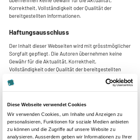
übernehmen keine Gewähr für die Aktualität,
Korrektheit, Vollständigkeit oder Qualität der
bereitgestellten Informationen.
Haftungsausschluss
Der Inhalt dieser Webseiten wird mit grösstmöglicher
Sorgfalt gepflegt. Die Autoren übernehmen keine
Gewähr für die Aktualität, Korrektheit,
Vollständigkeit oder Qualität der bereitgestellten
Informationen
Copyright
Diese Webseite verwendet Cookies
Die auf dieser Site vorhandenen Informationen und
Wir verwenden Cookies, um Inhalte und Anzeigen zu
Artikel sind urheberrechtlich geschützt und dürfen
personalisieren, Funktionen für soziale Medien anbieten
ohne ausdrückliche Genehmigung der Betreiber
zu können und die Zugriffe auf unsere Website zu
nicht weiterverwendet werden.
analysieren. Ausserdem geben wir Informationen zu Ihrer