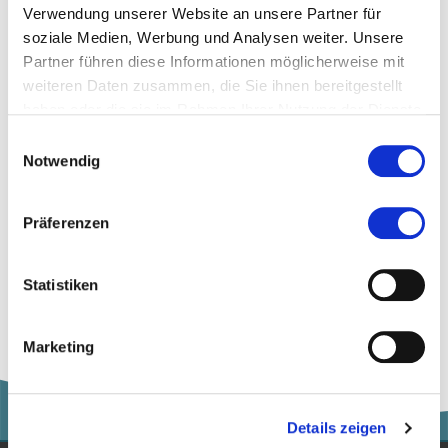
Verwendung unserer Website an unsere Partner für
soziale Medien, Werbung und Analysen weiter. Unsere
Partner führen diese Informationen möglicherweise mit
Kalaidos Fachhochschule
weiteren Daten zusammen, die Sie ihnen bereitgestellt
haben oder die sie im Rahmen Ihrer Nutzung der Dienste
Jungholzstrasse 43
gesammelt haben.
8050 Zürich
Einwilligungsauswahl
Notwendig
info@kalaidos-fh.ch
044 200 19 19
Präferenzen
www.kalaidos-fh.ch
Statistiken
Marketing
Details zeigen