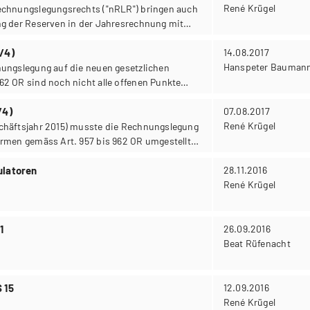
René Krügel
echnungslegungsrechts ("nRLR") bringen auch
ng der Reserven in der Jahresrechnung mit
/4)
14.08.2017
Hanspeter Bauman
nungslegung auf die neuen gesetzlichen
62 OR sind noch nicht alle offenen Punkte
/4)
07.08.2017
René Krügel
chäftsjahr 2015) musste die Rechnungslegung
ormen gemäss Art. 957 bis 962 OR umgestellt
ulatoren
28.11.2016
René Krügel
1
26.09.2016
Beat Rüfenacht
 15
12.09.2016
René Krügel