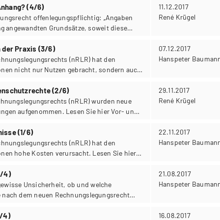
nhang? (4/6)
11.12.2017
René Krügel
ungsrecht offenlegungspflichtig: „Angaben
ng angewandten Grundsätze, soweit diese
n sind“ (Art. 959c Abs. 1 Bst. 1 OR).
 der Praxis (3/6)
07.12.2017
Hanspeter Bauman
chnungslegungsrechts (nRLR) hat den
nen nicht nur Nutzen gebracht, sondern auch
cher Nutzen und welche Versäumnisse mit
sind, erfahren Sie in dieser Blogreihe.
enschutzrechte (2/6)
29.11.2017
René Krügel
chnungslegungsrechts (nRLR) wurden neue
ngen aufgenommen. Lesen Sie hier Vor- und
inderheitenschutzrechte.
isse (1/6)
22.11.2017
Hanspeter Bauman
chnungslegungsrechts (nRLR) hat den
nen hohe Kosten verursacht. Lesen Sie hier
Versäumnissen.
4/4)
21.08.2017
Hanspeter Bauman
 gewisse Unsicherheit, ob und welche
 nach dem neuen Rechnungslegungsrecht
ffenzulegen sind.
/4)
16.08.2017