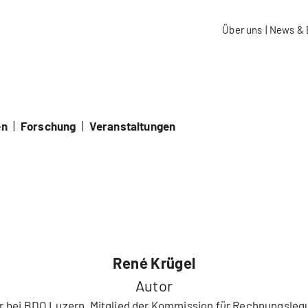
aidos Fachhochschule Schweiz
Über uns
|
News & 
en
|
Forschung
|
Veranstaltungen
René Krügel
Autor
r bei
BDO
Luzern, Mitglied der Kommission für Rechnungsleg