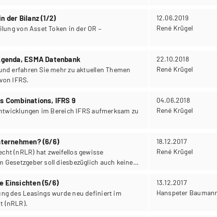
n der Bilanz (1/2)
12.06.2019
René Krügel
ilung von Asset Token in der OR –
 Agenda, ESMA Datenbank
22.10.2018
René Krügel
und erfahren Sie mehr zu aktuellen Themen
von IFRS.
ss Combinations, IFRS 9
04.06.2018
René Krügel
 Entwicklungen im Bereich IFRS aufmerksam zu
Unternehmen? (6/6)
18.12.2017
René Krügel
ht (nRLR) hat zweifellos gewisse
 Gesetzgeber soll diesbezüglich auch keine
rden.
e Einsichten (5/6)
13.12.2017
Hanspeter Bauman
ng des Leasings wurde neu definiert im
t (nRLR).