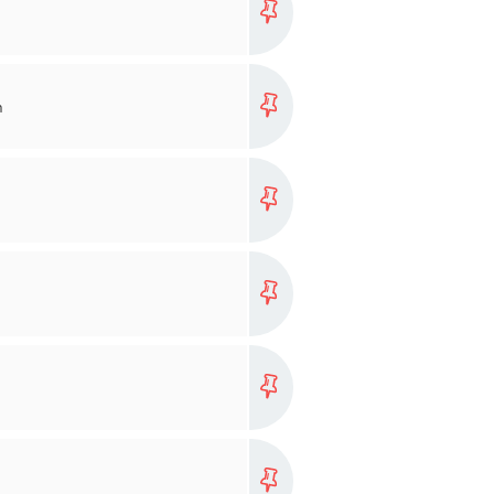
more...
n
more...
more...
more...
more...