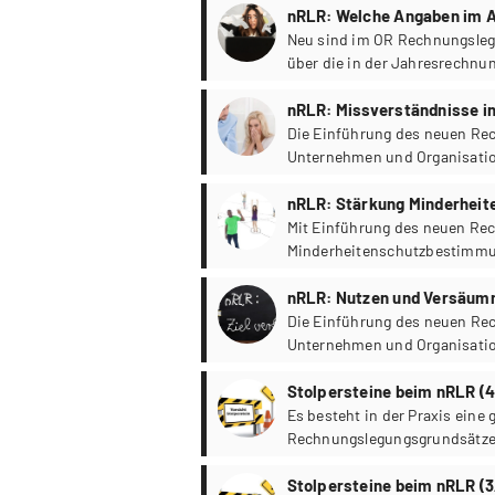
nRLR: Welche Angaben im A
Neu sind im OR Rechnungsleg
über die in der Jahresrechnu
nicht vom Gesetz vorgeschriebe
nRLR: Missverständnisse in
Die Einführung des neuen Re
Unternehmen und Organisatio
hohe Kosten verursacht. Wel
Einführung des nRLR ergangen 
nRLR: Stärkung Minderheit
Mit Einführung des neuen Re
Minderheitenschutzbestimmu
Nachteile der Stärkung der M
nRLR: Nutzen und Versäumn
Die Einführung des neuen Re
Unternehmen und Organisatio
Überlegungen zu Nutzen und 
Stolpersteine beim nRLR (
Es besteht in der Praxis eine
Rechnungslegungsgrundsätze
(„nRLR“) konkret im Anhang o
Stolpersteine beim nRLR (3