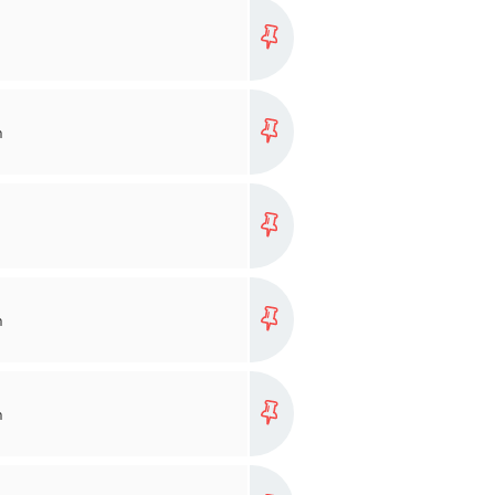
more...
more...
n
more...
more...
n
more...
n
more...