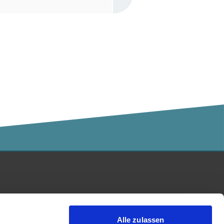
Kalaidos Fachhochschule
akkreditiert durch:
Alle zulassen