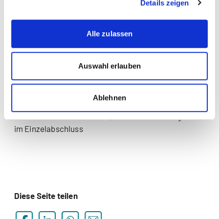
Details zeigen
kurzfristig gehaltene Aktiven mit Börsenkurs,
Wertberichtigung auf kurzfristig gehaltene Aktiven
mit Börsenkurs
Alle zulassen
„
nRLR: Nutzen und Versäumnisse (4/6)
“: Welche
Auswahl erlauben
Angaben im Anhang?
„
nRLR: Nutzen und Versäumnisse (5/6)
“:
Ablehnen
Leasingverbindlichkeiten im Anhang, true and fair
view für Genossenschafter, Geldflussrechnung nur
im Einzelabschluss
Diese Seite teilen