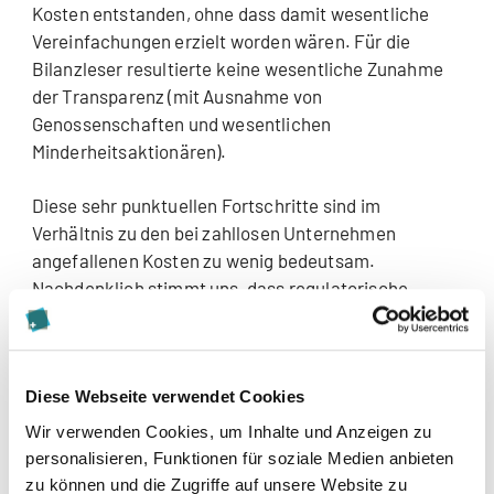
Kosten entstanden, ohne dass damit wesentliche
Vereinfachungen erzielt worden wären. Für die
Bilanzleser resultierte keine wesentliche Zunahme
der Transparenz (mit Ausnahme von
Genossenschaften und wesentlichen
Minderheitsaktionären).
Diese sehr punktuellen Fortschritte sind im
Verhältnis zu den bei zahllosen Unternehmen
angefallenen Kosten zu wenig bedeutsam.
Nachdenklich stimmt uns, dass regulatorische
Eingriffe weiter zunehmen und diese sich nur
unzureichend an den Bedürfnissen der Betroffenen
orientieren. Ebenso fehlt oftmals eine sinnvolle
Abwägung der Kosten-Nutzen-Bilanz. Es ist
Diese Webseite verwendet Cookies
entsprechend zu hoffen, dass die laufende
Wir verwenden Cookies, um Inhalte und Anzeigen zu
Aktienrechtsreform zielführendere Ergebnisse
personalisieren, Funktionen für soziale Medien anbieten
hervorbringt.
zu können und die Zugriffe auf unsere Website zu