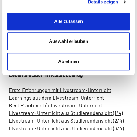
Details zeigen
Wenn Sie den Online-Unterricht gestalten
Alle zulassen
könnten, was würden Sie daran ändern?
Den Teilnehmenden im Voraus die Benutzeranleitung
Auswahl erlauben
vom gewählten Online-Tool (Webex / Skype) zur
Verfügung stellen, so dass jeder sich vor dem
Unterricht vorbereiten kann.
Ablehnen
Lesen Sie auch im Kalaidos Blog
Erste Erfahrungen mit Livestream-Unterricht
Learnings aus dem Livestream-Unterricht
Best Practices für Livestream-Unterricht
Livestream-Unterricht aus Studierendensicht (1/4)
Livestream-Unterricht aus Studierendensicht (2/4)
LIvestream-Unterricht aus Studierendensicht (3/4)