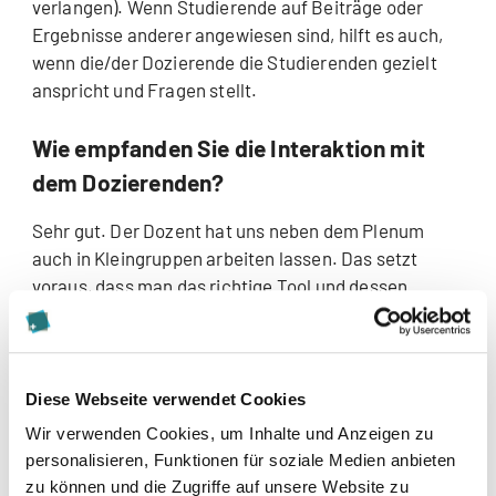
verlangen). Wenn Studierende auf Beiträge oder
Ergebnisse anderer angewiesen sind, hilft es auch,
wenn die/der Dozierende die Studierenden gezielt
anspricht und Fragen stellt.
Wie empfanden Sie die Interaktion mit
dem Dozierenden?
Sehr gut. Der Dozent hat uns neben dem Plenum
auch in Kleingruppen arbeiten lassen. Das setzt
voraus, dass man das richtige Tool und dessen
technische Möglichkeiten kennt. Bei uns hat es ganz
gut funktioniert.
Als frischgebackener
Diese Webseite verwendet Cookies
Organisationsentwickler kennen Sie die
Wir verwenden Cookies, um Inhalte und Anzeigen zu
personalisieren, Funktionen für soziale Medien anbieten
wichtige Rolle des „Contacting“ im
zu können und die Zugriffe auf unsere Website zu