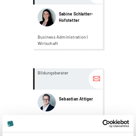
Sabine Schlatter-
Hofstetter
Business Administration |
Wirtschaft
more...
more...
Bildungsberater
Sebastian Attiger
Business Administration |
Recht | Wirtschaft