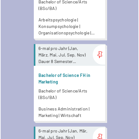
Bachelor of Science/Arts
Unterrichtsaufnahmen
(Wirtschaftspsychologie)
(BSc/BA)
zur Verfügung.
Arbeitspsychologie |
Konsumpsychologie |
Organisationspsychologie |
Psychologie | Wirtschaft |
Wirtschaftspsychologie
more...
6-mal pro Jahr (Jan,
März, Mai, Jul, Sep, Nov)
Dauer 8 Semester
Keine
Anwesenheitspflicht. Ab
Bachelor of Science FH in
Mai 2026 stehen
Marketing
Unterrichtsaufnahmen
Bachelor of Science/Arts
zur Verfügung.
(BSc/BA)
Business Administration |
Marketing | Wirtschaft
more...
6-mal pro Jahr (Jan, Mär,
Mai, Jul, Sep, Nov)