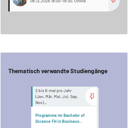
08.12.2026 18:00-19:00, Online
Thematisch verwandte Studiengänge
more...
2 bis 6-mal pro Jahr
(Jan, Mär, Mai, Jul, Sep,
Nov)
Dauer 4-8 Semester
Keine
Programme im Bachelor of
Anwesenheitspflicht. Ab
Science FH in Business
Mai 2026 stehen
Psychology