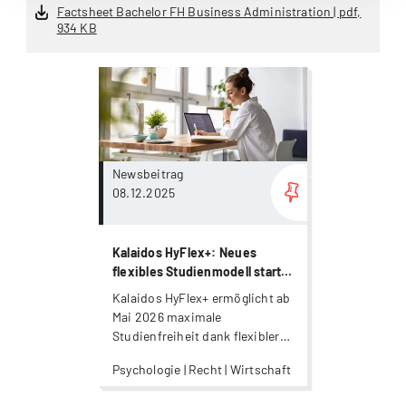
Factsheet Bachelor FH Business Administration | pdf,
934 KB
more...
Newsbeitrag
08.12.2025
Kalaidos HyFlex+: Neues
flexibles Studienmodell startet
im Mai 2026
Kalaidos HyFlex+ ermöglicht ab
Mai 2026 maximale
Studienfreiheit dank flexibler
Teilnahmeformen und digitalen
Psychologie | Recht | Wirtschaft
Prüfungen.