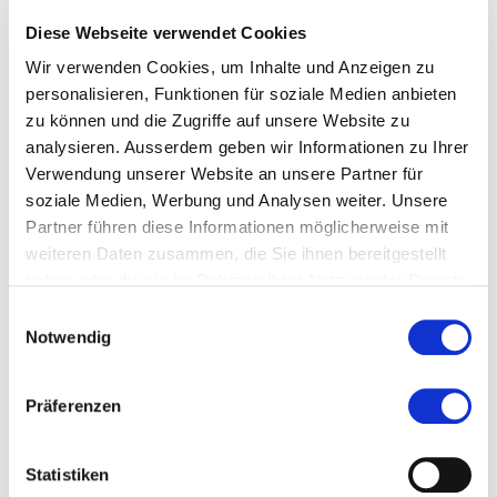
Diese Webseite verwendet Cookies
Wir verwenden Cookies, um Inhalte und Anzeigen zu
more...
more...
Studiengangsleiter
personalisieren, Funktionen für soziale Medien anbieten
zu können und die Zugriffe auf unsere Website zu
analysieren. Ausserdem geben wir Informationen zu Ihrer
Verwendung unserer Website an unsere Partner für
Jost Brücker
soziale Medien, Werbung und Analysen weiter. Unsere
Partner führen diese Informationen möglicherweise mit
weiteren Daten zusammen, die Sie ihnen bereitgestellt
Banking | Wirtschaft
haben oder die sie im Rahmen Ihrer Nutzung der Dienste
gesammelt haben.
Einwilligungsauswahl
Notwendig
Zur Merkliste hinzufügen
Zur Vergleichsbox hinzufügen
Präferenzen
Statistiken
Themen, die dem Studiengang zugeordnet sind: