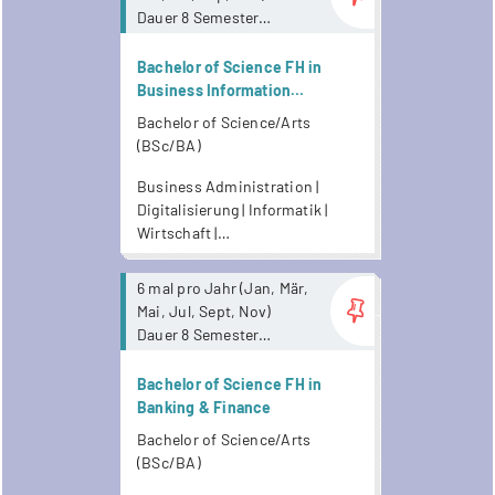
Dauer 8 Semester
Keine
Anwesenheitspflicht. Ab
Bachelor of Science FH in
Mai 2026 stehen
Business Information
Unterrichtsaufnahmen
Technology /
Bachelor of Science/Arts
zur Verfügung.
Wirtschaftsinformatik
(BSc/BA)
Business Administration |
Digitalisierung | Informatik |
Wirtschaft |
Wirtschaftsinformatik
more...
6 mal pro Jahr (Jan, Mär,
Mai, Jul, Sept, Nov)
Dauer 8 Semester
Keine
Anwesenheitspflicht. Ab
Bachelor of Science FH in
Mai 2026 stehen
Banking & Finance
Unterrichtsaufnahmen
Bachelor of Science/Arts
zur Verfügung.
(BSc/BA)