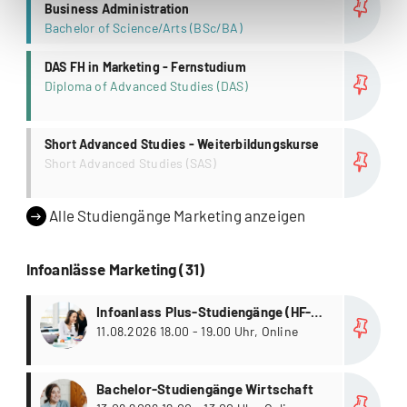
Business Administration
Bachelor of Science/Arts (BSc/BA)
more
DAS FH in Marketing - Fernstudium
Diploma of Advanced Studies (DAS)
more
Short Advanced Studies - Weiterbildungskurse
Short Advanced Studies (SAS)
Alle Studiengänge Marketing anzeigen
Infoanlässe Marketing (31)
more
Infoanlass Plus-Studiengänge (HF-
Abschluss plus Bachelor of Science)
11.08.2026 18.00 - 19.00 Uhr, Online
more
Bachelor-Studiengänge Wirtschaft