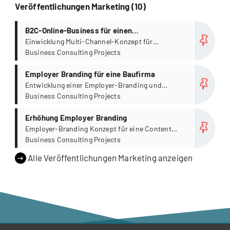
Veröffentlichungen Marketing (10)
more
B2C-Online-Business für einen
Waschmaschinenhersteller
Einwicklung Multi-Channel-Konzept für
On-/Offline Absatz von Waschmaschinen
Business Consulting Projects
more
Employer Branding für eine Baufirma
Entwicklung einer Employer-Branding und
Digital-Recruiting-Strategie
Business Consulting Projects
more
Erhöhung Employer Branding
Employer-Branding Konzept für eine Content
Marketing Agentur
Business Consulting Projects
Alle Veröffentlichungen Marketing anzeigen