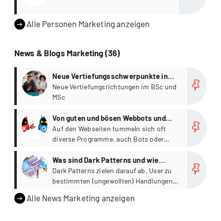
Alle Personen Marketing anzeigen
News & Blogs Marketing (36)
more
Neue Vertiefungsschwerpunkte in
den Bachelor- und Master
Neue Vertiefungsrichtungen im BSc und
MSc
Studiengängen
more
Von guten und bösen Webbots und
wie wir sie erkennen
Auf den Webseiten tummeln sich oft
diverse Programme, auch Bots oder
Spider genannt.
more
Was sind Dark Patterns und wie
schützen Sie sich davor?
Dark Patterns zielen darauf ab, User zu
bestimmten (ungewollten) Handlungen
zu verleiten.
Alle News Marketing anzeigen