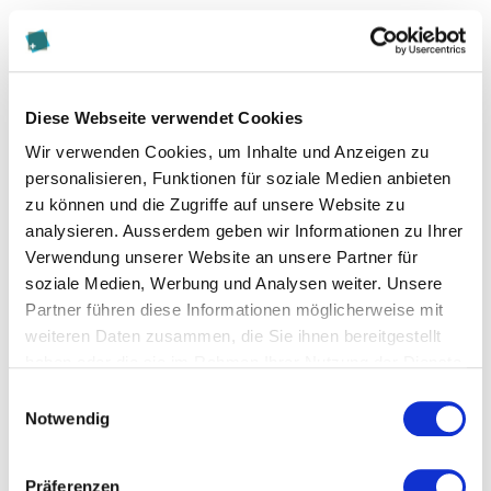
Je nach Unternehmensstruktur steht Ihnen die
Karriereleiter von der Fachstelle, der
Fachverantwortung über die (erweiterte)
Geschäftsleitung bis hin zur Position des
Diese Webseite verwendet Cookies
Geschäftsführers, der Geschäftsführerin offen.
Wir verwenden Cookies, um Inhalte und Anzeigen zu
personalisieren, Funktionen für soziale Medien anbieten
Was für einen Abschluss braucht man für
zu können und die Zugriffe auf unsere Website zu
Marketing?
analysieren. Ausserdem geben wir Informationen zu Ihrer
Verwendung unserer Website an unsere Partner für
Für ein Grundstudium (Bachelor, Master) benötigen
soziale Medien, Werbung und Analysen weiter. Unsere
Sie die Berufsmatura oder gymnasiale Matura plus
Partner führen diese Informationen möglicherweise mit
ein Jahr kaufmännische Berufserfahrung.
weiteren Daten zusammen, die Sie ihnen bereitgestellt
Gleichwertige Bildungswege können auf dem Sur-
haben oder die sie im Rahmen Ihrer Nutzung der Dienste
Dossier-Weg anerkannt werden (individuelle
gesammelt haben.
Einwilligungsauswahl
Abklärung mit der Studiengangsleitung).
Notwendig
Für ein Nachdiplomstudium (CAS, DAS, (E)MBA) ist ein
abgeschlossenes Hochschulstudium Voraussetzung.
Präferenzen