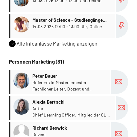
13.08.2026 12.00 - 13.00 Uhr, Online
more
Master of Science - Studiengänge
Wirtschaft
14.08.2026 12:00 - 13.00 Uhr, Online
Alle Infoanlässe Marketing anzeigen
Personen Marketing (31)
more
Peter Bauer
Referent/in Mastersemester
Fachlicher Leiter, Dozent und
Referent für Masterarbeiten
more
Alexia Bertschi
Autor
Chief Learning Officer, Mitglied der GL
Vantage Education AG
more
Richard Beswick
Dozent