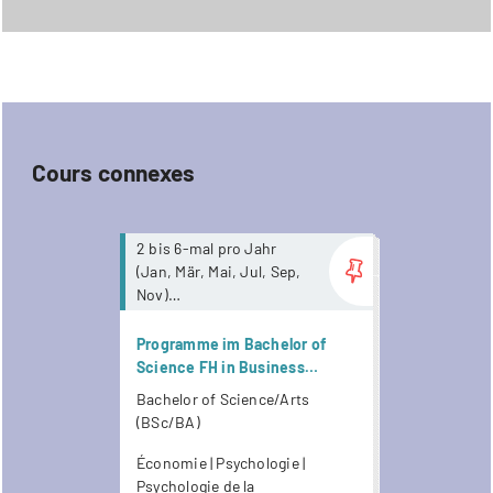
Cours connexes
Plus
2 bis 6-mal pro Jahr
(Jan, Mär, Mai, Jul, Sep,
Nov)
Durée 4-8 Semester
Keine
Programme im Bachelor of
Anwesenheitspflicht. Ab
Science FH in Business
Mai 2026 stehen
Psychology
Bachelor of Science/Arts
Unterrichtsaufnahmen
(Wirtschaftspsychologie)
(BSc/BA)
zur Verfügung.
Économie | Psychologie |
Psychologie de la