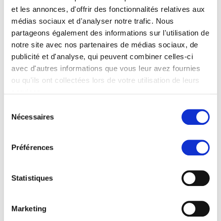
et les annonces, d'offrir des fonctionnalités relatives aux
médias sociaux et d'analyser notre trafic. Nous
partageons également des informations sur l'utilisation de
notre site avec nos partenaires de médias sociaux, de
publicité et d'analyse, qui peuvent combiner celles-ci
Partager cette page
avec d'autres informations que vous leur avez fournies
ou qu'ils ont collectées lors de votre utilisation de leurs
services.
Sélection
Plus
Plus
Nécessaires
Conseillère aux études
du
et Responsable du
consentement
développement
Préférences
opérationnel
Marlène Meylan
Statistiques
Business Administration |
Économie | Psychologie |
Marketing
Psychologie économique |