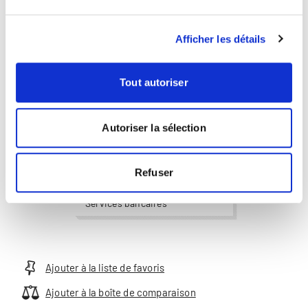
Services bancaires
Afficher les détails
Plus
Plus
Directeur Romandie
Tout autoriser
Emanuel Donhauser
Autoriser la sélection
Refuser
Business Administration |
Économie | Psychologie |
Services bancaires
Ajouter à la liste de favoris
Ajouter à la boîte de comparaison