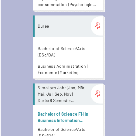
consommation | Psychologie
des organisations | Psychologie
du travail | Psychologie
Plus
économique
Durée
Bachelor of Science/Arts
(BSc/BA)
Business Administration |
Économie | Marketing
Plus
6-mal pro Jahr (Jan, Mär,
Mai, Jul, Sep, Nov)
Durée 8 Semester
Keine
Anwesenheitspflicht. Ab
Bachelor of Science FH in
Mai 2026 stehen
Business Information
Unterrichtsaufnahmen
Technology /
Bachelor of Science/Arts
zur Verfügung.
Wirtschaftsinformatik
(BSc/BA)