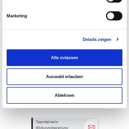
Controlling
Marketing
Digitalisierung
Finanzmanagement
Details zeigen
Human Resource Management
Kommunikation
Alle zulassen
Marketing
Auswahl erlauben
Psychologie
Wirtschaft
Ablehnen
Wirtschaftspsychologie
more...
more...
Teamleiterin
Bildungsberatung