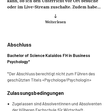
kann, ob ich den Unterricht vor Ort besuche
oder im Live-Stream zuschalte. Zudem habe
ich neben dem Studium die Möglichkeit in
meinem 100%-Pensum tätig zu bleiben, da der
Weiterlesen
Unterricht am Abend oder Wochenende
stattfindet. Ausserdem schätze ich sehr, dass
die Dozierenden praxisrelevant unterrichten
und somit ermöglichen, dass man das Gelernte
Abschluss
wiederum direkt in die Praxis umzusetzen
Bachelor of Science Kalaidos FH in Business
kann.
Psychology*
*Der Abschluss berechtigt nicht zum Führen des
geschützten Titels «Psychologe/Psychologin»
Zulassungsbedingungen
Zugelassen sind Absolventinnen und Absolventen
der Höheren Fachschule für Wirtschaft,