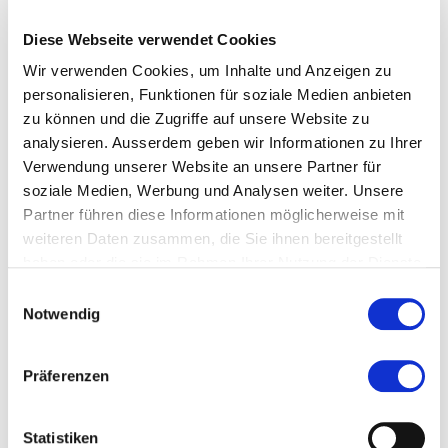
Diese Webseite verwendet Cookies
Wir verwenden Cookies, um Inhalte und Anzeigen zu
more...
more...
Bildungsberater
personalisieren, Funktionen für soziale Medien anbieten
zu können und die Zugriffe auf unsere Website zu
analysieren. Ausserdem geben wir Informationen zu Ihrer
Sebastian Attiger
Verwendung unserer Website an unsere Partner für
soziale Medien, Werbung und Analysen weiter. Unsere
Partner führen diese Informationen möglicherweise mit
Business Administration |
weiteren Daten zusammen, die Sie ihnen bereitgestellt
Recht | Wirtschaft
haben oder die sie im Rahmen Ihrer Nutzung der Dienste
gesammelt haben.
Einwilligungsauswahl
Notwendig
more...
more...
Teamleiterin
Präferenzen
Bildungsberatung
Statistiken
Daniela Pierro