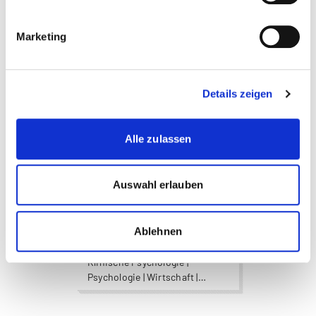
Marketing
Business Administration |
Wirtschaft
Details zeigen
more...
more...
Studiengangsleiter
Alle zulassen
Auswahl erlauben
Stephan Hüssy
Ablehnen
Angewandte Psychologie |
Klinische Psychologie |
Psychologie | Wirtschaft |
Wirtschaftspsychologie