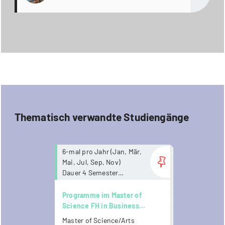
Thematisch verwandte Studiengänge
more...
6-mal pro Jahr (Jan, Mär,
Mai, Jul, Sep, Nov)
Dauer 4 Semester
Keine
Anwesenheitspflicht. Ab
Programme im Master of
Mai 2026 stehen
Science FH in Business
Unterrichtsaufnahmen
Psychology
Master of Science/Arts