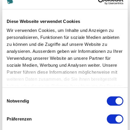
Kontakt
Diese Webseite verwendet Cookies
petere.mantsch@kalaidos-fh.ch
Wir verwenden Cookies, um Inhalte und Anzeigen zu
personalisieren, Funktionen für soziale Medien anbieten
zu können und die Zugriffe auf unsere Website zu
Zur Merkliste hinzufügen
analysieren. Ausserdem geben wir Informationen zu Ihrer
Verwendung unserer Website an unsere Partner für
Themen, die der Person zugeordnet sind:
soziale Medien, Werbung und Analysen weiter. Unsere
Partner führen diese Informationen möglicherweise mit
Change Management
weiteren Daten zusammen, die Sie ihnen bereitgestellt
haben oder die sie im Rahmen Ihrer Nutzung der Dienste
Digitale Transformation
gesammelt haben.
Einwilligungsauswahl
Notwendig
Digitalisierung
Human Resource Management
Präferenzen
Informatik