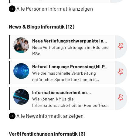
Operating Officer (CFOO) für die
Alle Personen Informatik anzeigen
gesamte Kalaidos FH
News & Blogs Informatik (12)
more
Neue Vertiefungsschwerpunkte in
den Bachelor- und Master
Neue Vertiefungsrichtungen im BSc und
MSc
Studiengängen
more
Natural Language Processing (NLP):
Was steckt dahinter?
Wie die maschinelle Verarbeitung
natürlicher Sprache funktioniert:
Techniken & Anwendungen.
more
Informationssicherheit im
Homeoffice (Bachelor-Arbeit)
Wie können KMUs die
Informationssicherheit im Homeoffice
ohne hohen Aufwand stärken?
Alle News Informatik anzeigen
Veröffentlichungen Informatik (3)