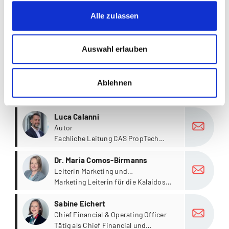
(inkl. Passerellen); Bachelor
Informatik; Bachelor
Alle zulassen
more
Bachelor Business Information
Wirtschaftsingenieurwesen
Technology / Wirtschaftsinformatik
03.09.2026 12.00- 13.00 Uhr, Online
(inkl. Passerellen); Bachelor
Auswahl erlauben
Informatik; Bachelor
Alle Infoanlässe Informatik anzeigen
Wirtschaftsingenieurwesen
Ablehnen
Personen Informatik (17)
more
Luca Calanni
Autor
Fachliche Leitung CAS PropTech
Kalaidos FH
more
Dr. Maria Comos-Birmanns
Leiterin Marketing und
Kommunikation
Marketing Leiterin für die Kalaidos
Business School, die Kalaidos Law
more
School und die Kalaidos School of
Sabine Eichert
Applied Psychology sowie Leiterin
Chief Financial & Operating Officer
der Fachstelle Nachhaltigkeit
Tätig als Chief Financial und