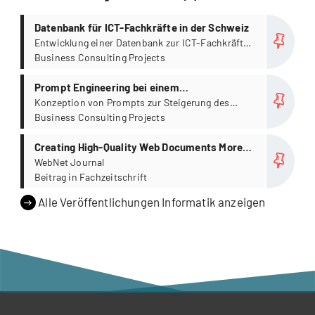
more
Datenbank für ICT-Fachkräfte in der Schweiz
Entwicklung einer Datenbank zur ICT-Fachkräfte-
Situation in der Schweiz
Business Consulting Projects
more
Prompt Engineering bei einem
Versicherungskonzern
Konzeption von Prompts zur Steigerung des
Zentraleinkaufs
Business Consulting Projects
more
Creating High-Quality Web Documents More
Efficiently with the NetAuthor Environment
WebNet Journal
Beitrag in Fachzeitschrift
Alle Veröffentlichungen Informatik anzeigen