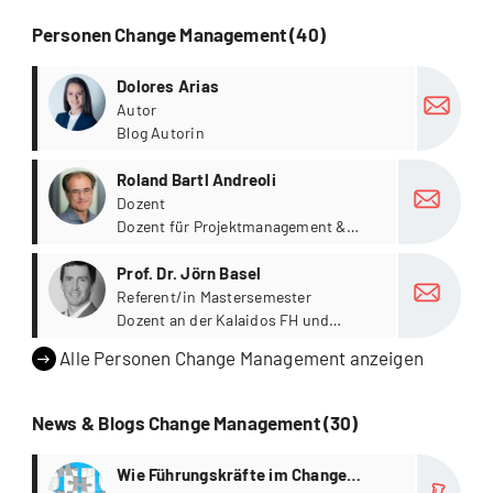
Personen Change Management (40)
more
Dolores Arias
Autor
Blog Autorin
more
Roland Bartl Andreoli
Dozent
Dozent für Projektmanagement &
Coaching
more
Prof. Dr. Jörn Basel
Referent/in Mastersemester
Dozent an der Kalaidos FH und
Dozent für Wirtschaftspsychologie,
Alle Personen Change Management anzeigen
Psychologiestudium in Heidelberg,
Promotion an der ESCP Europe
Wirtschaftshochschule Berlin.
News & Blogs Change Management (30)
more
Wie Führungskräfte im Change