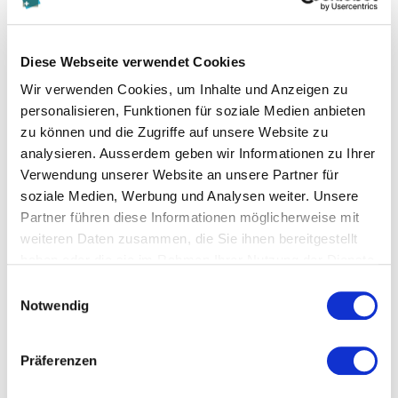
Um wettbewerbsfähig, wenn nicht überlebensfähig
zu bleiben, ist es notwendig, dass Unternehmen sich
Diese Webseite verwendet Cookies
den Rahmenbedingungen ihrer Umwelt anpassen.
Wir verwenden Cookies, um Inhalte und Anzeigen zu
Damit dies geschieht, bedarf konsistenter und
personalisieren, Funktionen für soziale Medien anbieten
transparenter Massnahmen um so Unternehmen
zu können und die Zugriffe auf unsere Website zu
langfristig erfolgreich und leistungsfähig zu machen.
analysieren. Ausserdem geben wir Informationen zu Ihrer
Verwendung unserer Website an unsere Partner für
soziale Medien, Werbung und Analysen weiter. Unsere
Partner führen diese Informationen möglicherweise mit
Diese Seite teilen
weiteren Daten zusammen, die Sie ihnen bereitgestellt
haben oder die sie im Rahmen Ihrer Nutzung der Dienste
gesammelt haben.
Einwilligungsauswahl
Notwendig
Präferenzen