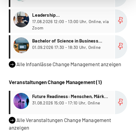
more
Leadership
Weiterbildungsstudiengänge
17.08.2026 12:00 - 13:00 Uhr, Online, via
Zoom
more
Bachelor of Science in Business
Administration mit individueller
01.09.2026 17:30 - 18:30 Uhr, Online
Vertiefung - Fernstudium
Alle Infoanlässe Change Management anzeigen
Veranstaltungen Change Management (1)
more
Future Readiness: Menschen, Märkte,
Mindsets in dynamischen Zeiten
31.08.2026 15:00 - 17:10 Uhr, Online
Alle Veranstaltungen Change Management
anzeigen