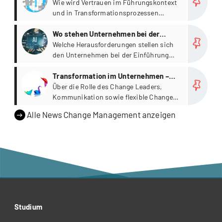
Vertrauen aufbauen
Wie wird Vertrauen im Führungskontext
und in Transformationsprozessen
aufgebaut?
more
Wo stehen Unternehmen bei der
Implementierung von KI?
Welche Herausforderungen stellen sich
den Unternehmen bei der Einführung
von KI?
more
Transformation im Unternehmen –
Die Kunst des Change Managements
Über die Rolle des Change Leaders,
Kommunikation sowie flexible Change-
Management-Ansätze.
Alle News Change Management anzeigen
Studium