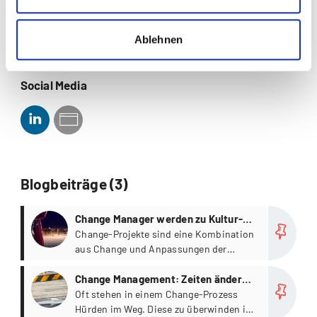
Organisationsentwicklung
Ablehnen
Personalentwicklung
Social Media
Blogbeiträge (3)
more
Change Manager werden zu Kultur-
Managern
Change-Projekte sind eine Kombination
aus Change und Anpassungen der
Unternehmenskultur.
more
Change Management: Zeiten ändern
sich. Nicht. Gern.
Oft stehen in einem Change-Prozess
Hürden im Weg. Diese zu überwinden ist