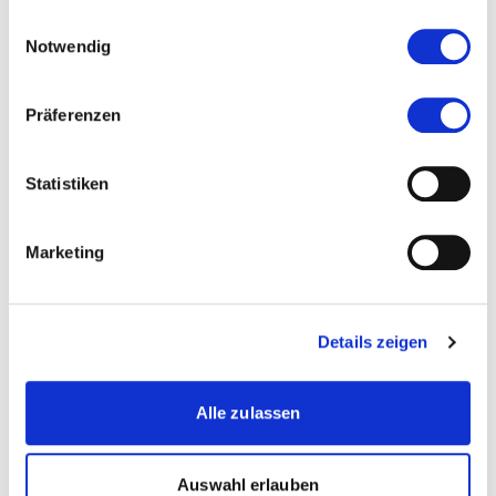
gesammelt haben.
Einwilligungsauswahl
Notwendig
Kontakt
Präferenzen
arnoud.douw@i-opener.consulting
079 780 59 89
Statistiken
Marketing
Zur Merkliste hinzufügen
Themen, die der Person zugeordnet sind:
Details zeigen
Change Management
Alle zulassen
Human Resource Management
Leadership
Auswahl erlauben