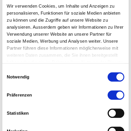
Wir verwenden Cookies, um Inhalte und Anzeigen zu
personalisieren, Funktionen für soziale Medien anbieten
zu können und die Zugriffe auf unsere Website zu
Blogbeiträge (5)
analysieren. Ausserdem geben wir Informationen zu Ihrer
Verwendung unserer Website an unsere Partner für
more
Lohngleichheit nach dem neuen GlG
soziale Medien, Werbung und Analysen weiter. Unsere
(2/2)
Im ersten Teil unseres Beitrags ging es
Partner führen diese Informationen möglicherweise mit
um die Verpflichtung beziehungsweise
weiteren Daten zusammen, die Sie ihnen bereitgestellt
um die Befreiung von der
more
haben oder die sie im Rahmen Ihrer Nutzung der Dienste
Lohngleichheitsanalyse.
Lohngleichheit nach dem neuen GlG
gesammelt haben.
(1/2)
Am 14. Dezember 2018 hat das
Einwilligungsauswahl
Schweizer Parlament die Änderung
Notwendig
betreffend dem Bundesgesetz über die
more
Gleichstellung von Frau und Mann
Inhaberaktie auf dem Abstellgleis?
(Gleichstellungsgesetz, GIG)
Präferenzen
(3/3)
Die Übergangsbestimmungen des
verabschiedet.
revidierten Obligationenrechts (OR)
betreffend die Vorschriften zur
more
Statistiken
Schweizer Inhaberaktie sind
Inhaberaktie auf dem Abstellgleis?
verstrichen. Ist die Inhaberaktie
(2/3)
Mit der Gesetzesänderung des
weiterhin attraktiver als eine
Bundesgesetzes zur Umsetzung der