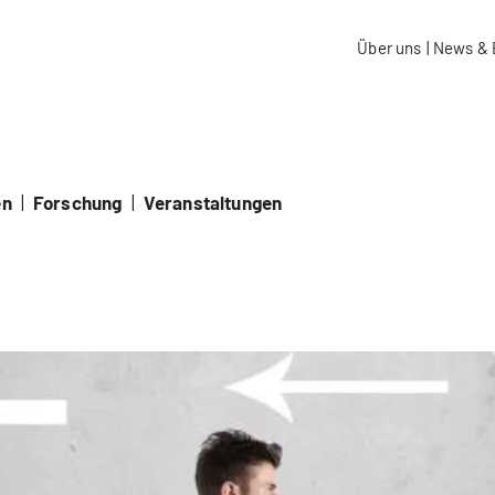
aidos Fachhochschule Schweiz
Über uns
|
News & 
en
|
Forschung
|
Veranstaltungen