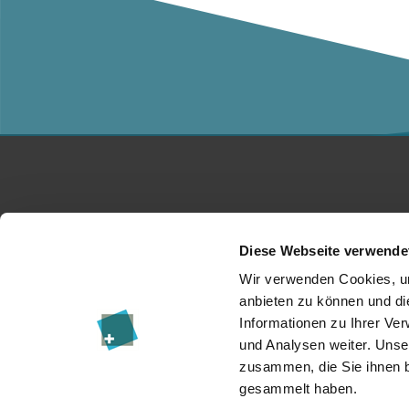
Studium
Ko
Diese Webseite verwende
Für Unternehmen
Üb
Wir verwenden Cookies, um
anbieten zu können und di
Forschung
Da
Informationen zu Ihrer Ve
und Analysen weiter. Unse
Veranstaltungen
I
zusammen, die Sie ihnen b
News & Blog
Re
gesammelt haben.