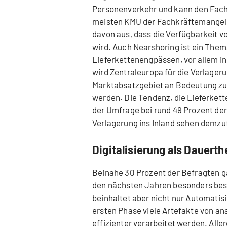
Personenverkehr und kann den Fachk
meisten KMU der Fachkräftemangel s
davon aus, dass die Verfügbarkeit v
wird. Auch Nearshoring ist ein Them
Lieferkettenengpässen, vor allem i
wird Zentraleuropa für die Verlageru
Marktabsatzgebiet an Bedeutung zu
werden. Die Tendenz, die Lieferkette
der Umfrage bei rund 49 Prozent de
Verlagerung ins Inland sehen demzuf
Digitalisierung als Dauert
Beinahe 30 Prozent der Befragten ga
den nächsten Jahren besonders besc
beinhaltet aber nicht nur Automatis
ersten Phase viele Artefakte von an
effizienter verarbeitet werden. Aller