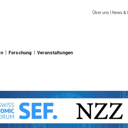
aidos Fachhochschule Schweiz
Über uns
|
News & 
en
|
Forschung
|
Veranstaltungen