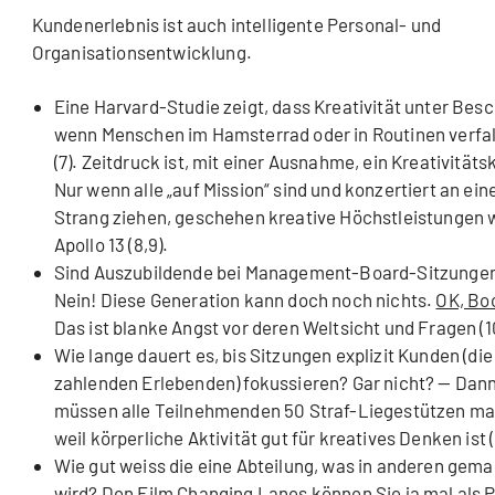
Kundenerlebnis ist auch intelligente Personal- und
Organisationsentwicklung.
Eine Harvard-Studie zeigt, dass Kreativität unter Besc
wenn Menschen im Hamsterrad oder in Routinen verfal
(7). Zeitdruck ist, mit einer Ausnahme, ein Kreativitätski
Nur wenn alle „auf Mission“ sind und konzertiert an ei
Strang ziehen, geschehen kreative Höchstleistungen w
Apollo 13 (8,9).
Sind Auszubildende bei Management-Board-Sitzungen
Nein! Diese Generation kann doch noch nichts.
OK, Bo
Das ist blanke Angst vor deren Weltsicht und Fragen (1
Wie lange dauert es, bis Sitzungen explizit Kunden (die
zahlenden Erlebenden) fokussieren? Gar nicht? — Dan
müssen alle Teilnehmenden 50 Straf-Liegestützen m
weil körperliche Aktivität gut für kreatives Denken ist (
Wie gut weiss die eine Abteilung, was in anderen gem
wird? Den Film Changing Lanes können Sie ja mal als 