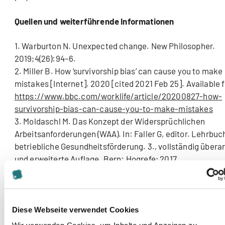
Quellen und weiterführende Informationen
1. Warburton N. Unexpected change. New Philosopher.
2019;4(26):94–6.
2. Miller B. How ‘survivorship bias’ can cause you to make
mistakes [Internet]. 2020 [cited 2021 Feb 25]. Available 
https://www.bbc.com/worklife/article/20200827-how-
survivorship-bias-can-cause-you-to-make-mistakes
3. Moldaschl M. Das Konzept der Widersprüchlichen
Arbeitsanforderungen (WAA). In: Faller G, editor. Lehrbuc
betriebliche Gesundheitsförderung. 3., vollständig übera
und erweiterte Auflage. Bern: Hogrefe; 2017.
4. Brand A, Eagleman D. The Runaway Species: How Hu
Creativity Remakes The World. New York: Catapult; 2017.
5. Levitt T. Creativity is not enough. hbr. 2002;80:137–44
6. Kahneman D. Thinking, fast and slow. 1st ed. New York:
Diese Webseite verwendet Cookies
Straus and Giroux; 2011. 499 p.