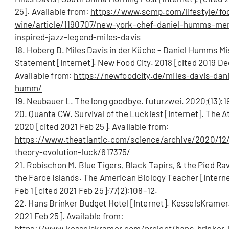
25]. Available from:
https://www.scmp.com/lifestyle/fo
wine/article/1190707/new-york-chef-daniel-humms-me
inspired-jazz-legend-miles-davis
18. Hoberg D. Miles Davis in der Küche - Daniel Humms Mi
Statement [Internet]. New Food City. 2018 [cited 2019 De
Available from:
https://newfoodcity.de/miles-davis-dani
humm/
19. Neubauer L. The long goodbye. futurzwei. 2020;(13):1
20. Quanta CW. Survival of the Luckiest [Internet]. The At
2020 [cited 2021 Feb 25]. Available from:
https://www.theatlantic.com/science/archive/2020/12/
theory-evolution-luck/617375/
21. Robischon M. Blue Tigers, Black Tapirs, & the Pied Ra
the Faroe Islands. The American Biology Teacher [Interne
Feb 1 [cited 2021 Feb 25];77(2):108–12.
22. Hans Brinker Budget Hotel [Internet]. KesselsKramer.
2021 Feb 25]. Available from:
https://www.kesselskramer.com/project/hans-brinker-