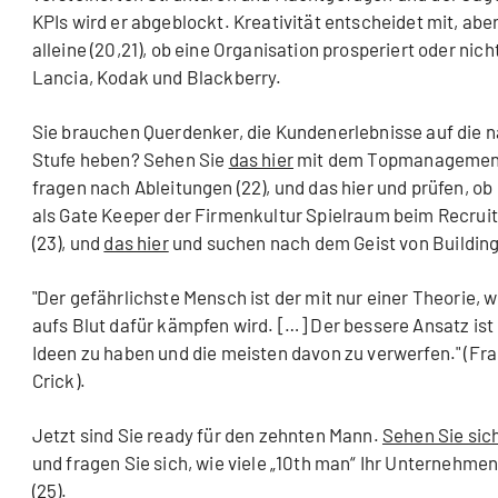
KPIs wird er abgeblockt. Kreativität entscheidet mit, aber
alleine (20,21), ob eine Organisation prosperiert oder nich
Lancia, Kodak und Blackberry.
Sie brauchen Querdenker, die Kundenerlebnisse auf die 
Stufe heben? Sehen Sie
das hier
mit dem Topmanagement
fragen nach Ableitungen (22), und das hier und prüfen, ob 
als Gate Keeper der Firmenkultur Spielraum beim Recruit
(23), und
das hier
und suchen nach dem Geist von Building 
"Der gefährlichste Mensch ist der mit nur einer Theorie, we
aufs Blut dafür kämpfen wird. […] Der bessere Ansatz ist 
Ideen zu haben und die meisten davon zu verwerfen." (Fra
Crick).
Jetzt sind Sie ready für den zehnten Mann.
Sehen Sie sic
und fragen Sie sich, wie viele „10th man“ Ihr Unternehmen
(25).