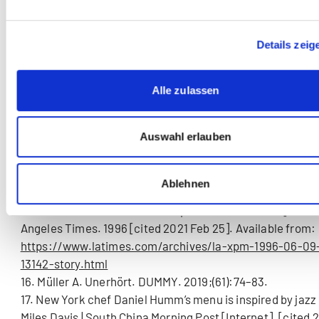
[cited 2021 Feb 25].
12. Michell R. Changing Lanes. Paramount Pictures, Scot
Details zeig
Productions; 2002.
13. Rotberg RI. Anticorruption. Cambridge, Massachusett
MIT Press; 2020. (The MIT Press essential knowledge seri
Alle zulassen
14. Russonello G. A History of Blue Note Records in 15 Al
New York Times [Internet]. 2019 Jul 26 [cited 2021 Feb 25
Auswahl erlauben
Available from:
https://www.nytimes.com/2019/07/26/arts/music/blue
records-essential-albums.html
Ablehnen
15. Facebook, Twitter, options S more sharing, Facebook, 
LinkedIn, et al. Creative Concepts From Blue Note [Intern
Angeles Times. 1996 [cited 2021 Feb 25]. Available from:
https://www.latimes.com/archives/la-xpm-1996-06-09
13142-story.html
16. Müller A. Unerhört. DUMMY. 2019;(61):74–83.
17. New York chef Daniel Humm’s menu is inspired by jazz
Miles Davis | South China Morning Post [Internet]. [cited 