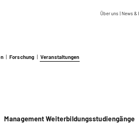
aidos Fachhochschule Schweiz
Über uns
|
News & 
en
|
Forschung
|
Veranstaltungen
Management Weiterbildungsstudiengänge