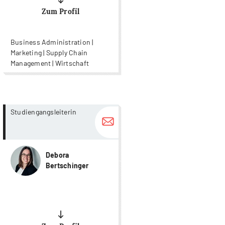
Zum Profil
Business Administration |
Marketing | Supply Chain
Management | Wirtschaft
more...
more...
Studiengangsleiterin
Debora
Bertschinger