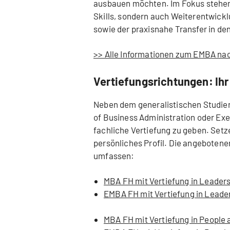
ausbauen möchten. Im Fokus stehen
Skills, sondern auch Weiterentwick
sowie der praxisnahe Transfer in de
>> Alle Informationen zum EMBA na
Vertiefungsrichtungen: Ihr 
Neben dem generalistischen Studie
of Business Administration oder Exe
fachliche Vertiefung zu geben. Setz
persönliches Profil. Die angeboten
umfassen:
MBA FH mit Vertiefung in Leade
EMBA FH mit Vertiefung in Lead
MBA FH mit Vertiefung in People 