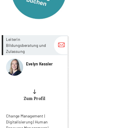
more...
more...
Leiterin
Bildungsberatung und
Zulassung
Evelyn Kessler
Zum Profil
Change Management |
Digitalisierung | Human
Resource Management |