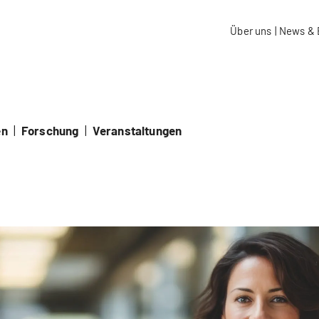
aidos Fachhochschule Schweiz
Über uns
|
News & 
en
|
Forschung
|
Veranstaltungen