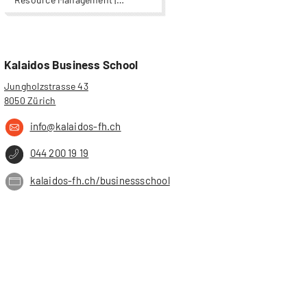
Leadership | Wirtschaft
Kalaidos Business School
Jungholzstrasse 43
8050 Zürich
info@kalaidos-fh.ch
044 200 19 19
kalaidos-fh.ch/businessschool