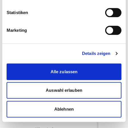
Reisespesen, Unterkunft, Verpflegung, externe
Seminarhotels sowie Gebühren für individuelle
Statistiken
Zulassungsauflagen.
Marketing
Diese Seite teilen
Details zeigen
Alle zulassen
more...
more...
Bildungsberaterin
Auswahl erlauben
Melanie Künzle
Ablehnen