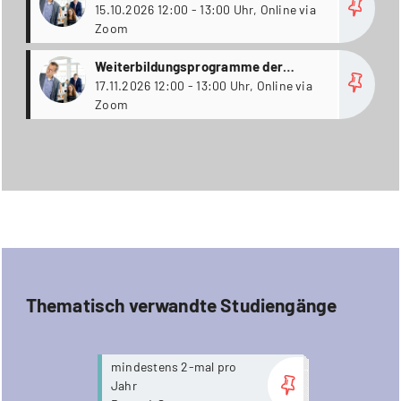
Kalaidos Business School
15.10.2026 12:00 - 13:00 Uhr, Online via
Zoom
more
Weiterbildungsprogramme der
Kalaidos Business School
17.11.2026 12:00 - 13:00 Uhr, Online via
Zoom
Thematisch verwandte Studiengänge
more...
mindestens 2-mal pro
Jahr