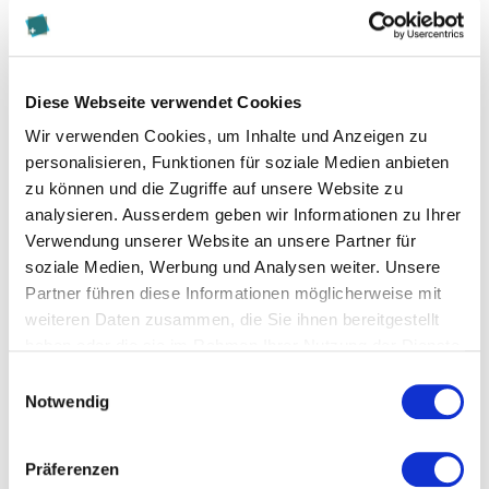
Abschluss
Diese Webseite verwendet Cookies
Executive Master of Business Administration
Wir verwenden Cookies, um Inhalte und Anzeigen zu
Kalaidos FH
personalisieren, Funktionen für soziale Medien anbieten
zu können und die Zugriffe auf unsere Website zu
analysieren. Ausserdem geben wir Informationen zu Ihrer
Informationen zu Gebühren
Verwendung unserer Website an unsere Partner für
25'350 - 33'000 CHF in Abhängigkeit der gewählten
soziale Medien, Werbung und Analysen weiter. Unsere
CAS,
Partner führen diese Informationen möglicherweise mit
weiteren Daten zusammen, die Sie ihnen bereitgestellt
haben oder die sie im Rahmen Ihrer Nutzung der Dienste
Upgrade auf 90 ECTS 4'900 CHF,
gesammelt haben.
Einwilligungsauswahl
Der Preis versteht sich inkl. Vorlesungsunterlagen
Notwendig
und regulären Prüfungen.
Präferenzen
Nicht inbegriffen sind empfohlene Literatur,