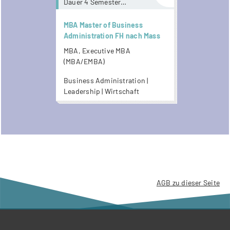
Dauer 4 Semester
mit Präsenzanteil und /
oder online
MBA Master of Business
Administration FH nach Mass
MBA, Executive MBA
(MBA/EMBA)
Business Administration |
Leadership | Wirtschaft
AGB zu dieser Seite