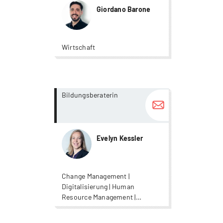
Giordano Barone
Wirtschaft
more...
more...
Bildungsberaterin
Evelyn Kessler
Change Management |
Digitalisierung | Human
Resource Management |
Leadership | Wirtschaft