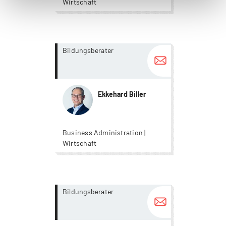
Wirtschaft
more...
more...
Bildungsberater
Ekkehard Biller
Business Administration |
Wirtschaft
more...
more...
Bildungsberater