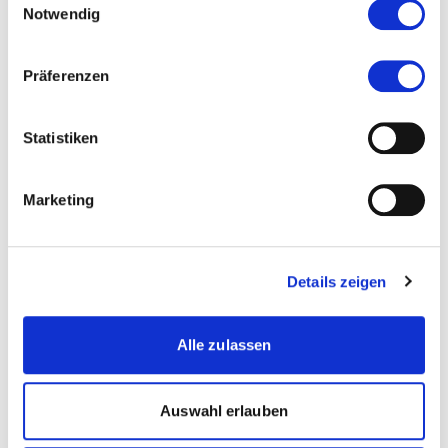
Notwendig
079 411 33 55
Präferenzen
Zur Merkliste hinzufügen
Statistiken
Themen, die der Person zugeordnet sind:
Marketing
Change Management
Digitalisierung
Details zeigen
Human Resource Management
Projektmanagement
Alle zulassen
Rekrutierung
Auswahl erlauben
Social Media