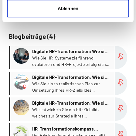
Ablehnen
Blogbeiträge (4)
more
Digitale HR-Transformation: Wie sie
ganzheitlich gelingt (4/4)
Wie Sie HR-Systeme zielführend
evaluieren und HR-Projekte erfolgreich
finalisieren.
more
Digitale HR-Transformation: Wie sie
ganzheitlich gelingt (3/4)
Wie Sie einen realistischen Plan zur
Umsetzung Ihres HR-Zielbildes
erarbeiten.
more
Digitale HR-Transformation: Wie sie
ganzheitlich gelingt (2/4)
Wie entwickeln Sie ein HR-Zielbild,
welches zur Strategie Ihres
Unternehmens passt?
more
HR-Transformationskompass
schafft Orientierung (1/4)
Der HR-Transformationskompass hilft,