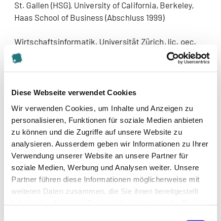
St. Gallen (HSG), University of California, Berkeley,
Haas School of Business (Abschluss 1999)
Wirtschaftsinformatik, Universität Zürich, lic. oec.
publ. (Abschluss 1989)
Diese Webseite verwendet Cookies
Wir verwenden Cookies, um Inhalte und Anzeigen zu
personalisieren, Funktionen für soziale Medien anbieten
zu können und die Zugriffe auf unsere Website zu
analysieren. Ausserdem geben wir Informationen zu Ihrer
Verwendung unserer Website an unsere Partner für
soziale Medien, Werbung und Analysen weiter. Unsere
Partner führen diese Informationen möglicherweise mit
Kontakt
weiteren Daten zusammen, die Sie ihnen bereitgestellt
haben oder die sie im Rahmen Ihrer Nutzung der Dienste
beat.fey@skillpartners.com
gesammelt haben.
Einwilligungsauswahl