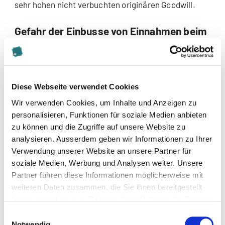
sehr hohen nicht verbuchten originären Goodwill.
Gefahr der Einbusse von Einnahmen beim
Kanton
Im Zeitpunkt des Austritts aus dem kantonalen
Steuerstatus besteht einerseits die Schwierigkeit,
Diese Webseite verwendet Cookies
dass kaum noch festgestellt werden kann, ob der
Wir verwenden Cookies, um Inhalte und Anzeigen zu
selbst geschaffene Goodwill während der
personalisieren, Funktionen für soziale Medien anbieten
privilegierten Besteuerung entstanden ist oder
zu können und die Zugriffe auf unsere Website zu
gegebenenfalls bereits im Zeitpunkt des Eintritts in
analysieren. Ausserdem geben wir Informationen zu Ihrer
den kantonalen Steuerstatus vorhanden war (vgl.
Verwendung unserer Website an unsere Partner für
hierzu Behandlung von stillen Reserven im
soziale Medien, Werbung und Analysen weiter. Unsere
Zusammenhang mit Reverslösungen).
Partner führen diese Informationen möglicherweise mit
weiteren Daten zusammen, die Sie ihnen bereitgestellt
Andererseits werden die aufgedeckten stillen
haben oder die sie im Rahmen Ihrer Nutzung der Dienste
Reserven in der Steuerbilanz auf kantonaler Ebene in
gesammelt haben.
Einwilligungsauswahl
den Folgejahren abgeschrieben, was die kantonale
Notwendig