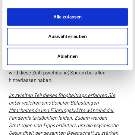
Psychische Überforderung darf kein
Alle zulassen
Tabuthema mehr sein
Psychische Überforderung darf kein Tabuthema,
Auswahl erlauben
sondern sollte ein fester Bestandteil des
Betrieblichen Gesundheitsmanagements sein. Denn
Ablehnen
die aktuellen Stressoren werden noch eine Weile
anhalten und selbst wenn die Pandemie vorbei ist,
wird diese Zeit (psychische) Spuren bei allen
hinterlassen haben.
Im zweiten Teil dieses Blogbeitrags erfahren Sie,
unter welchen emotionalen Belastungen
Mitarbeitende und Führungskräfte während der
Pandemie tatsächlich leiden.
Zudem werden
Strategien und Tipps erläutert, um die psychische
Gesundheit der gesamten Belegschaft zu stärken.