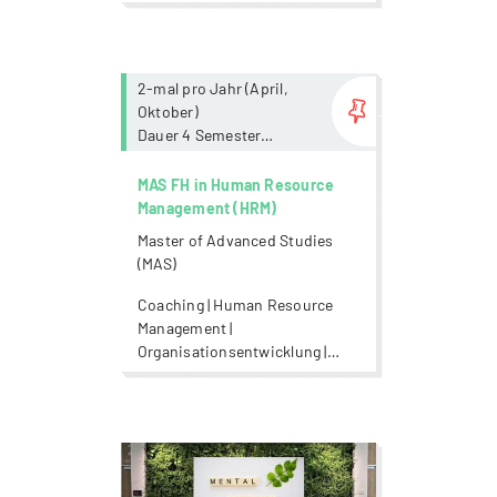
more...
2-mal pro Jahr (April,
Oktober)
Dauer 4 Semester
Variiert je CAS, i.d.R. 15
Schultage je CAS;
MAS FH in Human Resource
Fernstudium individuell
Management (HRM)
gestaltbar
Master of Advanced Studies
(MAS)
Coaching | Human Resource
Management |
Organisationsentwicklung |
Personalentwicklung |
Rekrutierung | Wirtschaft
more...