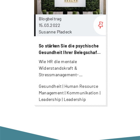
Blogbeitrag
15.03.2022
Susanne Pladeck
So stärken Sie die psychische
Gesundheit Ihrer Belegschaft!
(2/2)
Wie HR die mentale
Widerstandskraft &
Stressmanagement-
Kompetenz der Belegschaft
Gesundheit | Human Resource
fördert.
Management | Kommunikation |
Leadership | Leadership