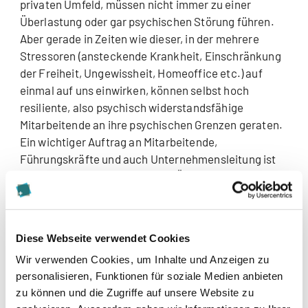
privaten Umfeld, müssen nicht immer zu einer
Überlastung oder gar psychischen Störung führen.
Aber gerade in Zeiten wie dieser, in der mehrere
Stressoren (ansteckende Krankheit, Einschränkung
der Freiheit, Ungewissheit, Homeoffice etc.) auf
einmal auf uns einwirken, können selbst hoch
resiliente, also psychisch widerstandsfähige
Mitarbeitende an ihre psychischen Grenzen geraten.
Ein wichtiger Auftrag an Mitarbeitende,
Führungskräfte und auch Unternehmensleitung ist
es, Anzeichen von psychischer Überlastung bei sich
selbst und bei anderen zu erkennen. Es gibt drei
Ebenen, auf denen sich Signale und Auswirkungen
psychischer Überlastung zeigen: Man kann zwischen
Diese Webseite verwendet Cookies
"Psychosomatischen Indikatoren",
Wir verwenden Cookies, um Inhalte und Anzeigen zu
"Verhaltensbezogenen Indikatoren" und
personalisieren, Funktionen für soziale Medien anbieten
"Leistungsbezogenen Indikatoren" unterscheiden
zu können und die Zugriffe auf unsere Website zu
(Abb. 2).