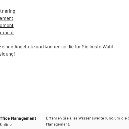
tnering
gement
gement
agement
inzelnen Angebote und können so die für Sie beste Wahl
meldung!
 Office Management
Erfahren Sie alles Wissenswerte rund um die 
Management.
27.08.2026 12:00 - 13:00 Uhr, Online