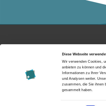
Studium
Ko
Diese Webseite verwende
Für Unternehmen
Üb
Wir verwenden Cookies, um
anbieten zu können und di
Forschung
Da
Informationen zu Ihrer Ve
und Analysen weiter. Unse
Veranstaltungen
I
zusammen, die Sie ihnen b
News & Blog
Re
gesammelt haben.