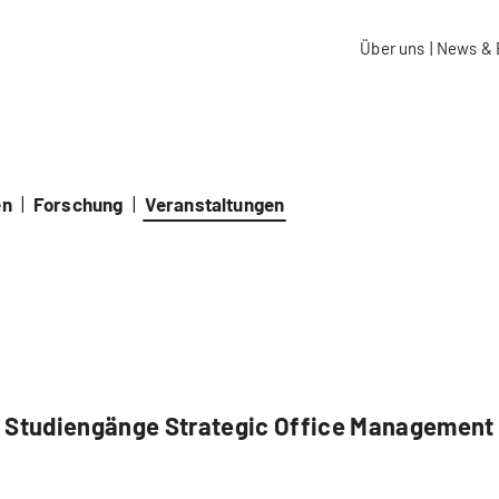
aidos Fachhochschule Schweiz
Über uns
|
News & 
en
|
Forschung
|
Veranstaltungen
Studiengänge Strategic Office Management