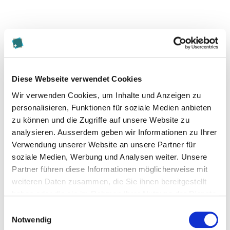
Diese Seite teilen
Diese Webseite verwendet Cookies
Wir verwenden Cookies, um Inhalte und Anzeigen zu
personalisieren, Funktionen für soziale Medien anbieten
zu können und die Zugriffe auf unsere Website zu
Zur Merkliste hinzufügen
analysieren. Ausserdem geben wir Informationen zu Ihrer
Verwendung unserer Website an unsere Partner für
Themen die der Veranstaltung zugeordnet sind:
soziale Medien, Werbung und Analysen weiter. Unsere
Partner führen diese Informationen möglicherweise mit
Digitalisierung
weiteren Daten zusammen, die Sie ihnen bereitgestellt
haben oder die sie im Rahmen Ihrer Nutzung der Dienste
Wirtschaft
gesammelt haben.
Einwilligungsauswahl
Notwendig