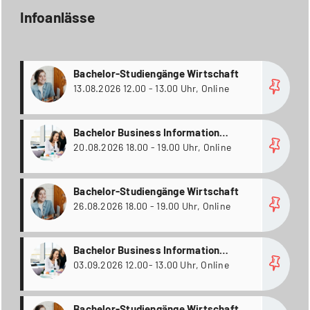
Infoanlässe
more
Bachelor-Studiengänge Wirtschaft
13.08.2026 12.00 - 13.00 Uhr, Online
more
Bachelor Business Information
Technology / Wirtschaftsinformatik
20.08.2026 18.00 - 19.00 Uhr, Online
(inkl. Passerellen); Bachelor
Informatik; Bachelor
more
Bachelor-Studiengänge Wirtschaft
Wirtschaftsingenieurwesen
26.08.2026 18.00 - 19.00 Uhr, Online
more
Bachelor Business Information
Technology / Wirtschaftsinformatik
03.09.2026 12.00- 13.00 Uhr, Online
(inkl. Passerellen); Bachelor
Informatik; Bachelor
more
Bachelor-Studiengänge Wirtschaft