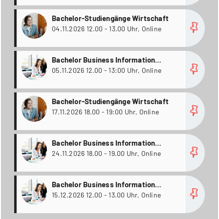
more
Bachelor-Studiengänge Wirtschaft
04.11.2026 12.00 - 13.00 Uhr, Online
more
Bachelor Business Information
Technology / Wirtschaftsinformatik
05.11.2026 12.00 - 13:00 Uhr, Online
(inkl. Passerellen); Bachelor
Informatik; Bachelor
more
Bachelor-Studiengänge Wirtschaft
Wirtschaftsingenieurwesen
17.11.2026 18.00 - 19:00 Uhr, Online
more
Bachelor Business Information
Technology / Wirtschaftsinformatik
24.11.2026 18.00 - 19.00 Uhr, Online
(inkl. Passerellen); Bachelor
Informatik; Bachelor
more
Bachelor Business Information
Wirtschaftsingenieurwesen
Technology / Wirtschaftsinformatik
15.12.2026 12.00 - 13.00 Uhr, Online
(inkl. Passerellen); Bachelor
Informatik; Bachelor