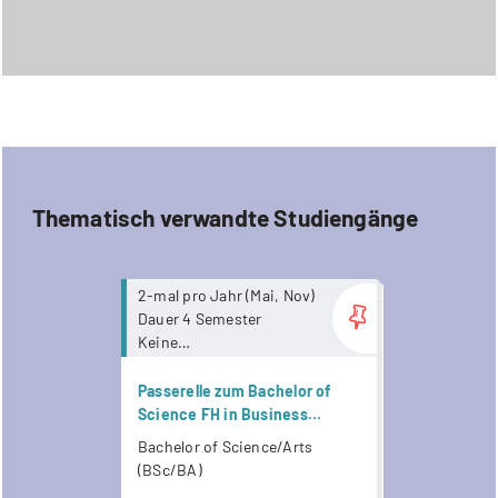
Wirtschaftsingenieurwesen
Thematisch verwandte Studiengänge
more...
2-mal pro Jahr (Mai, Nov)
Dauer 4 Semester
Keine
Anwesenheitspflicht. Ab
Mai 2026 stehen
Passerelle zum Bachelor of
Unterrichtsaufnahmen
Science FH in Business
zur Verfügung.
Administration (nach HF
Bachelor of Science/Arts
Wirtschaft, Hotellerie,
(BSc/BA)
Tourismus, Marketingmanager,