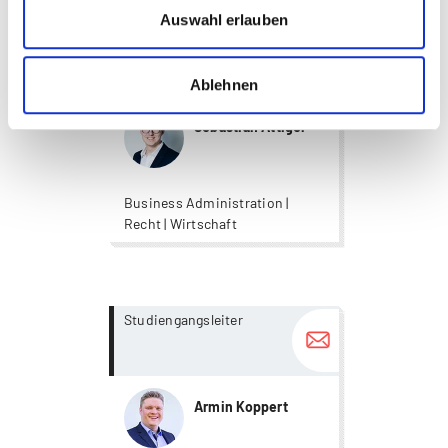
Auswahl erlauben
more...
more...
Bildungsberater
Ablehnen
Sebastian Attiger
Business Administration |
Recht | Wirtschaft
more...
more...
Studiengangsleiter
Armin Koppert