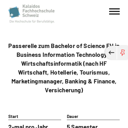
Kalaidos Fachhochschule Schweiz
Passerelle zum Bachelor of Science FH in
Business Information Technology /
Wirtschaftsinformatik (nach HF
Wirtschaft, Hotellerie, Tourismus,
Marketingmanager, Banking & Finance,
Versicherung)
Start
Dauer
2-mal pro Jahr
5 Semester