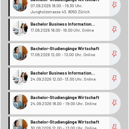
Wirtschaftsingenieurwesen
07.09.2026 18.00 - 19.30 Uhr,
Jungholzstrasse 43, 8050 Zürich
more
Bachelor Business Information
Technology / Wirtschaftsinformatik
17.09.2026 18.00- 19.00 Uhr, Online
(inkl. Passerellen); Bachelor
Informatik; Bachelor
more
Bachelor-Studiengänge Wirtschaft
Wirtschaftsingenieurwesen
17.09.2026 12.00 - 13.00 Uhr, Online
more
Bachelor Business Information
Technology / Wirtschaftsinformatik
24.09.2026 12.00- 13.00 Uhr, Online
(inkl. Passerellen); Bachelor
Informatik; Bachelor
more
Bachelor-Studiengänge Wirtschaft
Wirtschaftsingenieurwesen
24.09.2026 18.00 - 19:00 Uhr, Online
more
Bachelor-Studiengänge Wirtschaft
30.09.2026 12.00 - 13:00 Uhr, Online