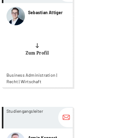
Sebastian Attiger
Zum Profil
Business Administration |
Recht | Wirtschaft
more...
more...
Studiengangsleiter
Armin Koppert