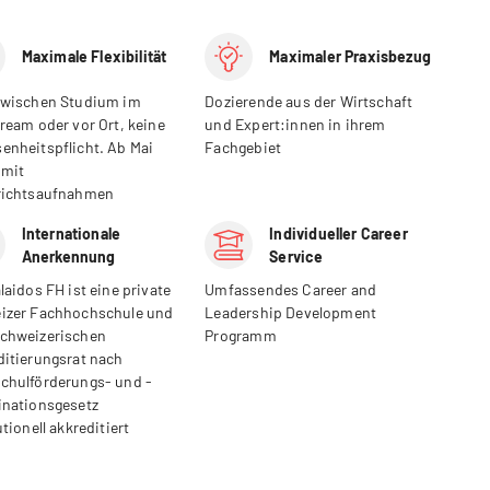
Maximale Flexibilität
Maximaler Praxisbezug
zwischen Studium im
Dozierende aus der Wirtschaft
ream oder vor Ort, keine
und Expert:innen in ihrem
enheitspflicht. Ab Mai
Fachgebiet
 mit
richtsaufnahmen
Internationale
Individueller Career
Anerkennung
Service
laidos FH ist eine private
Umfassendes Career and
izer Fachhochschule und
Leadership Development
chweizerischen
Programm
ditierungsrat nach
chulförderungs- und -
inationsgesetz
utionell akkreditiert