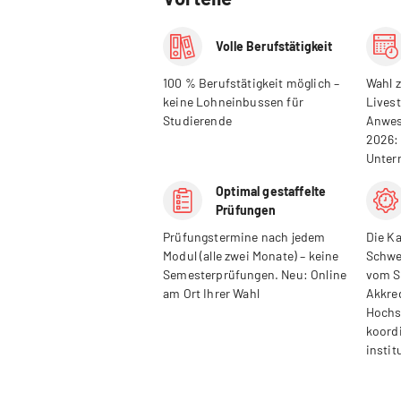
Volle Berufstätigkeit
100 % Berufstätigkeit möglich –
Wahl 
keine Lohneinbussen für
Livest
Studierende
Anwes
2026:
Unter
Optimal gestaffelte
Prüfungen
Prüfungstermine nach jedem
Die Ka
Modul (alle zwei Monate) – keine
Schwe
Semesterprüfungen. Neu: Online
vom S
am Ort Ihrer Wahl
Akkre
Hochs
koord
instit