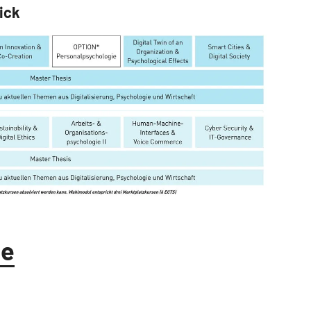
ick
te