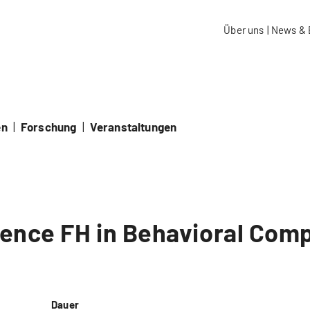
aidos Fachhochschule Schweiz
Über uns
|
News & 
en
|
Forschung
|
Veranstaltungen
ience FH in Behavioral Com
Dauer