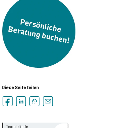
Diese Seite teilen
more...
more...
Teamleiterin