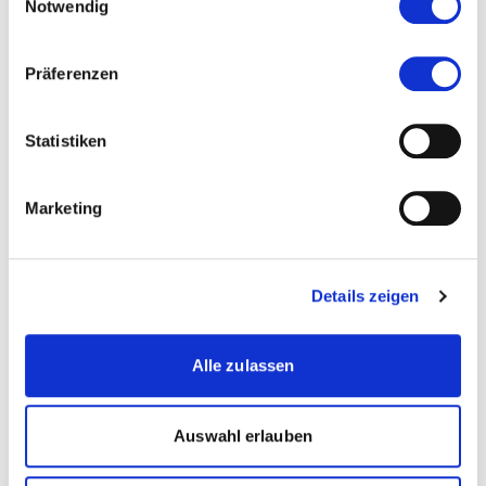
Coaching
Notwendig
Human Resource Management
Präferenzen
Kommunikation
Leadership
Statistiken
Psychologie
Marketing
Downloads
Factsheet CAS FH in Konfliktmanagement und
Details zeigen
Mediation | pdf, 198 KB
Studienplan CAS FH in Konfliktmanagement und
Mediation Herbst 2026 | pdf, 217 KB
Alle zulassen
Dateien herunterladen
Auswahl erlauben