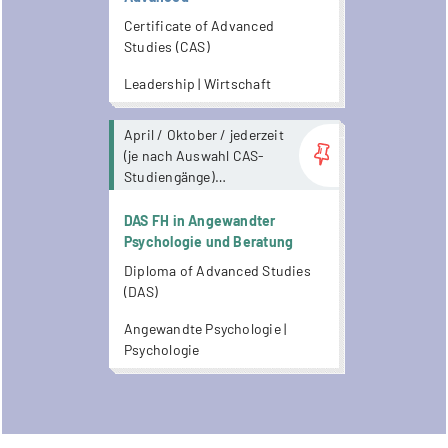
Certificate of Advanced
Studies (CAS)
Leadership | Wirtschaft
more...
April / Oktober / jederzeit
(je nach Auswahl CAS-
Studiengänge)
Dauer 2 Semester
mit Präsenzanteil /
DAS FH in Angewandter
online
Psychologie und Beratung
Diploma of Advanced Studies
(DAS)
Angewandte Psychologie |
Psychologie