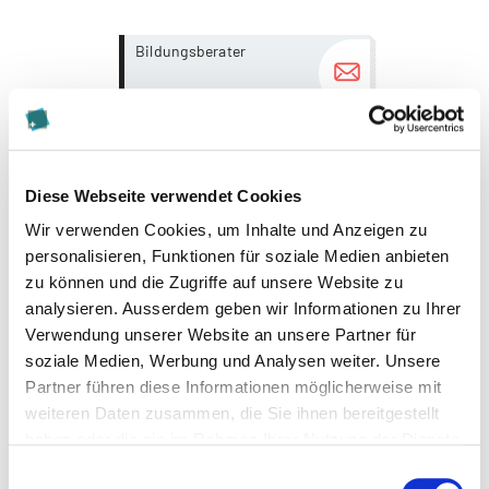
more...
more...
Bildungsberater
Roger Berger
Diese Webseite verwendet Cookies
Psychologie | Wirtschaft
Wir verwenden Cookies, um Inhalte und Anzeigen zu
personalisieren, Funktionen für soziale Medien anbieten
zu können und die Zugriffe auf unsere Website zu
analysieren. Ausserdem geben wir Informationen zu Ihrer
Zur Merkliste hinzufügen
Verwendung unserer Website an unsere Partner für
soziale Medien, Werbung und Analysen weiter. Unsere
Zur Vergleichsbox hinzufügen
Partner führen diese Informationen möglicherweise mit
weiteren Daten zusammen, die Sie ihnen bereitgestellt
haben oder die sie im Rahmen Ihrer Nutzung der Dienste
Themen, die dem Studiengang zugeordnet sind:
gesammelt haben.
Einwilligungsauswahl