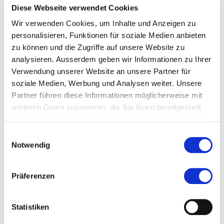
Diese Webseite verwendet Cookies
Wir verwenden Cookies, um Inhalte und Anzeigen zu
personalisieren, Funktionen für soziale Medien anbieten
Diese Seite teilen
zu können und die Zugriffe auf unsere Website zu
analysieren. Ausserdem geben wir Informationen zu Ihrer
Verwendung unserer Website an unsere Partner für
soziale Medien, Werbung und Analysen weiter. Unsere
Partner führen diese Informationen möglicherweise mit
Zur Merkliste hinzufügen
weiteren Daten zusammen, die Sie ihnen bereitgestellt
haben oder die sie im Rahmen Ihrer Nutzung der Dienste
gesammelt haben.
Einwilligungsauswahl
Themen die der Veranstaltung zugeordnet sind:
Notwendig
Angewandte Psychologie
Präferenzen
Psychologie
Statistiken