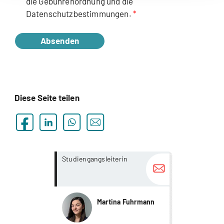
die Gebührenordnung und die
Datenschutzbestimmungen.
Absenden
Diese Seite teilen
more...
more...
Studiengangsleiterin
Martina Fuhrmann