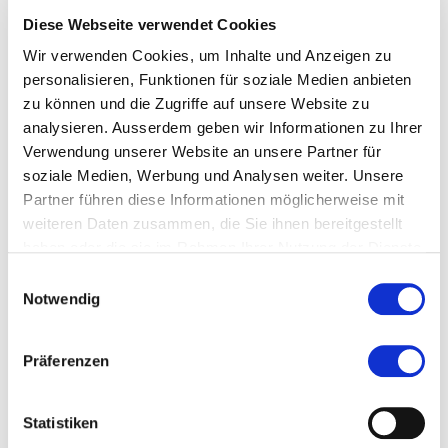
Arbeitgeber:in). Das Merkblatt steht Ihnen oben
Diese Webseite verwendet Cookies
auf dieser Seite zum Download zur Verfügung.
Wir verwenden Cookies, um Inhalte und Anzeigen zu
personalisieren, Funktionen für soziale Medien anbieten
Empfohlen von
zu können und die Zugriffe auf unsere Website zu
analysieren. Ausserdem geben wir Informationen zu Ihrer
Bemerkung
Verwendung unserer Website an unsere Partner für
soziale Medien, Werbung und Analysen weiter. Unsere
Partner führen diese Informationen möglicherweise mit
weiteren Daten zusammen, die Sie ihnen bereitgestellt
Beilagen für Zulassung
haben oder die sie im Rahmen Ihrer Nutzung der Dienste
gesammelt haben.
Einwilligungsauswahl
Beilagen für die Zulassung sämtliche Dokumente,
Notwendig
welche als Basis für die Zulassung gelten,
insbesondere
Präferenzen
Portraitfoto
Statistiken