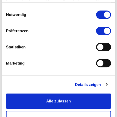
haben oder die sie im Rahmen Ihrer Nutzung der Dienste
gesammelt haben.
Einwilligungsauswahl
Notwendig
Kontakt
martina.fuhrmann@kalaidos-fh.ch
Präferenzen
044 200 19 19
Statistiken
Zur Merkliste hinzufügen
Marketing
Themen, die der Person zugeordnet sind:
Details zeigen
Finanzmanagement
International Management
Alle zulassen
Leadership