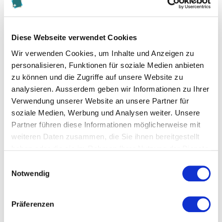
Zur Merkliste hinzufügen
Diese Webseite verwendet Cookies
Themen, die der Person zugeordnet sind:
Wir verwenden Cookies, um Inhalte und Anzeigen zu
personalisieren, Funktionen für soziale Medien anbieten
Innovationsmanagement
zu können und die Zugriffe auf unsere Website zu
analysieren. Ausserdem geben wir Informationen zu Ihrer
Social Media
Verwendung unserer Website an unsere Partner für
soziale Medien, Werbung und Analysen weiter. Unsere
Partner führen diese Informationen möglicherweise mit
weiteren Daten zusammen, die Sie ihnen bereitgestellt
haben oder die sie im Rahmen Ihrer Nutzung der Dienste
gesammelt haben.
Einwilligungsauswahl
Blogbeiträge (4)
Notwendig
more
Swiss Innovation Forum: Quelle für
Präferenzen
aussergewöhnliche Sichtweisen
Was das Swiss Innovation Forum uns
lehrt.