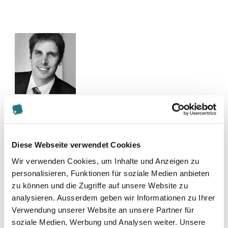
Kontakt
christoph.niederer@vischer.com
Diese Webseite verwendet Cookies
058 211 34 00
Wir verwenden Cookies, um Inhalte und Anzeigen zu
personalisieren, Funktionen für soziale Medien anbieten
zu können und die Zugriffe auf unsere Website zu
Zur Merkliste hinzufügen
analysieren. Ausserdem geben wir Informationen zu Ihrer
Verwendung unserer Website an unsere Partner für
soziale Medien, Werbung und Analysen weiter. Unsere
Themen, die der Person zugeordnet sind: