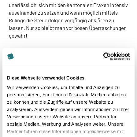
unerlässlich, sich mit den kantonalen Praxen intensiv
auseinander zu setzen und wenn möglich mittels
Rulings die Steuerfolgen vorgängig abklären zu
lassen. Nur so bleibt man vor bösen Überraschungen
gewahrt.
Welche wesentlichen Stolpersteine gibt
es bei der Übertragung von Immobilien
eines gewerbsmässigen
Diese Webseite verwendet Cookies
Liegenschaftenhändlers in eine eigene
Wir verwenden Cookies, um Inhalte und Anzeigen zu
Immobiliengesellschaft?
personalisieren, Funktionen für soziale Medien anbieten
zu können und die Zugriffe auf unsere Website zu
Der wesentlichste Stolperstein bei der Übertragung
analysieren. Ausserdem geben wir Informationen zu Ihrer
von Liegenschaften ist das Erfüllen des
Verwendung unserer Website an unsere Partner für
Betriebserfordernisses, welches kantonal
soziale Medien, Werbung und Analysen weiter. Unsere
unterschiedlich ausgelegt wird. Gerade im Bereich
Partner führen diese Informationen möglicherweise mit
einer steuerneutralen Umstrukturierung eines aktiv