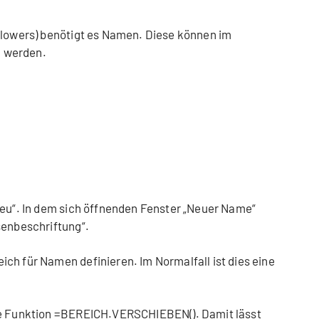
llowers) benötigt es Namen. Diese können im
 werden.
Neu“. In dem sich öffnenden Fenster „Neuer Name“
senbeschriftung“.
ch für Namen definieren. Im Normalfall ist dies eine
ie Funktion =BEREICH.VERSCHIEBEN(). Damit lässt