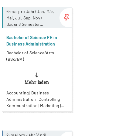
more...
6-mal pro Jahr (Jan, Mär,
Mai, Jul, Sep, Nov)
Dauer 8 Semester
Keine
Anwesenheitspflicht. Ab
Bachelor of Science FH in
Mai 2026 stehen
Business Administration
Unterrichtsaufnahmen
Bachelor of Science/Arts
zur Verfügung.
(BSc/BA)
Mehr laden
Accounting | Business
Administration | Controlling |
Kommunikation | Marketing |
Psychologie | Wirtschaft |
Wirtschaftsinformatik |
Wirtschaftspsychologie
more...
2-mal pro Jahr (April,