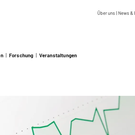
aidos Fachhochschule Schweiz
Über uns
|
News & 
en
|
Forschung
|
Veranstaltungen