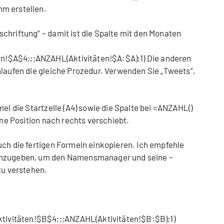
m erstellen.
chriftung“ – damit ist die Spalte mit den Monaten
!$A$4;;;ANZAHL(Aktivitäten!$A:$A);1) Die anderen
hlaufen die gleiche Prozedur. Verwenden Sie „Tweets“,
mel die Startzelle (A4) sowie die Spalte bei =ANZAHL()
ine Position nach rechts verschiebt.
uch die fertigen Formeln einkopieren. Ich empfehle
inzugeben, um den Namensmanager und seine –
zu verstehen.
vitäten!$B$4;;;ANZAHL(Aktivitäten!$B:$B);1)