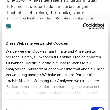
Eine SWOT-Analyse der eigenen Situation und das
Erkennen des Roten Fadens in der bisherigen
Laufbahn bieten eine gute Grundlage, um ein
objektives Fazit zu ziehen. Regelmässigkeit, zum
Beispiel in Form eines „Jahresgesprächs mit mir
selbst“ und Verschriftlichung des Analysierten
schaffen die notwendige Verbindlichkeit.
Diese Webseite verwendet Cookies
2. Fakten sammeln
Wir verwenden Cookies, um Inhalte und Anzeigen zu
personalisieren, Funktionen für soziale Medien anbieten
Das Festhalten von Interessen, wichtiger
zu können und die Zugriffe auf unsere Website zu
Persönlichkeitsmerkmale und der Kompetenzen
analysieren. Ausserdem geben wir Informationen zu Ihrer
rückt das eigene Potenzial ins Bewusstsein. Die
Verwendung unserer Website an unsere Partner für
Auseinandersetzung mit den eigenen
soziale Medien, Werbung und Analysen weiter. Unsere
Wertvorstellungen ist zudem eine wichtige
Partner führen diese Informationen möglicherweise mit
Komponente für die berufliche Zufriedenheit. Dieser
weiteren Daten zusammen, die Sie ihnen bereitgestellt
Blick auf sich selber sollte ergänzt werden mit dem
haben oder die sie im Rahmen Ihrer Nutzung der Dienste
Blick auf das eigene Arbeitsumfeld: Was braucht es,
gesammelt haben.
Einwilligungsauswahl
um die zukünftigen Herausforderungen erfolgreich