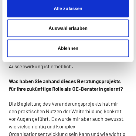
Alle zulassen
Die Begleitung und Gestaltung eines
Veränderungsprozesses nach den Grundsätzen der
OE hat sich auf eindrückliche Weise bewährt. Die Art
Auswahl erlauben
und Weise, wie Unternehmen Veränderungsprozesse
begleiten, widerspiegelt deutlich ihre Kultur und
Ablehnen
insbesondere den Stellenwert, den sie ihren
Mitarbeitenden einräumen. Die erzielte Innen- und
Aussenwirkung ist erheblich.
Was haben Sie anhand dieses Beratungsprojekts
für Ihre zukünftige Rolle als OE-Beraterin gelernt?
Die Begleitung des Veränderungsprojekts hat mir
den praktischen Nutzen der Weiterbildung konkret
vor Augen geführt. Es wurde mir aber auch bewusst,
wie vielschichtig und komplex
Organisationsentwicklung sein kann und wie wichtig