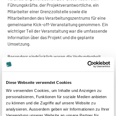
Führungskräfte, der Projektverantwortliche, ein
Mitarbeiter einer Grenzzollstelle sowie die
Mitarbeitenden des Verarbeitungszentrums für eine
gemeinsame Kick-off-Veranstaltung genommen. Ein
wichtiger Teil der Veranstaltung war die umfassende
Information über das Projekt und die geplante
Umsetzung.
Besonders eindrücklich waren die Verbundenheit
und der positive Einfluss auf die Atmosphäre, die
durch eine kurze Intervention zur gemeinsamen
Geschichte aller Anwesenden entstand. Konkret war
das eine Aufstellung aller Teilnehmenden auf einer
Diese Webseite verwendet Cookies
Timeline, je nachdem an welchem Zeitpunkt sie zum
Wir verwenden Cookies, um Inhalte und Anzeigen zu
ersten Mal mit dem Verarbeitungszentrum in Kontakt
personalisieren, Funktionen für soziale Medien anbieten
getreten waren. Die Teilnehmenden erhielten so
zu können und die Zugriffe auf unsere Website zu
Stimmen und Gesichter. Es entstand ein
analysieren. Ausserdem geben wir Informationen zu Ihrer
gemeinsames Bewusstsein und eine Beziehung
Verwendung unserer Website an unsere Partner für