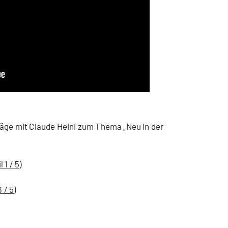
räge mit Claude Heini zum Thema „Neu in der
1 / 5)
 / 5)