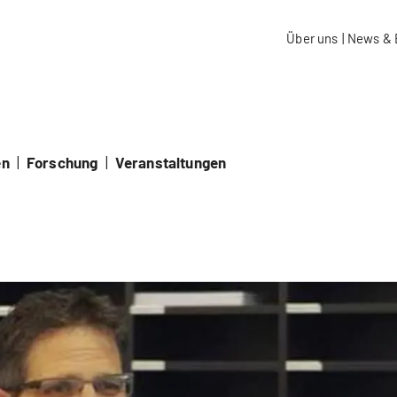
aidos Fachhochschule Schweiz
Über uns
|
News & 
en
|
Forschung
|
Veranstaltungen