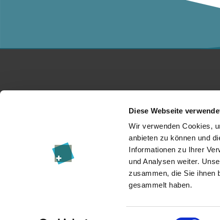
Studium
Ko
Diese Webseite verwende
Für Unternehmen
Üb
Wir verwenden Cookies, um
anbieten zu können und di
Forschung
Da
Informationen zu Ihrer Ve
und Analysen weiter. Unse
Veranstaltungen
I
zusammen, die Sie ihnen b
News & Blog
Re
gesammelt haben.
Einwilligungsauswahl