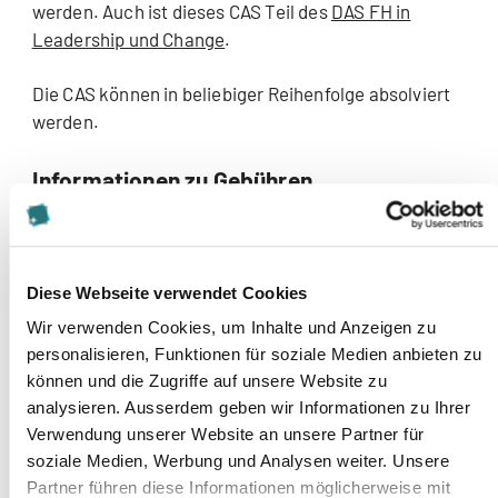
werden. Auch ist dieses CAS Teil des
DAS FH in
Leadership und Change
.
Die CAS können in beliebiger Reihenfolge absolviert
werden.
Informationen zu Gebühren
CHF 9'800 Einzelpreis
CHF 9'500 Set-Preis im DAS
CHF 8'250 Set-Preis im MAS und E/MBA
Diese Webseite verwendet Cookies
Wir verwenden Cookies, um Inhalte und Anzeigen zu
Der Preis versteht sich inkl. Vorlesungsunterlagen und
personalisieren, Funktionen für soziale Medien anbieten zu
regulären Prüfungen.
können und die Zugriffe auf unsere Website zu
analysieren. Ausserdem geben wir Informationen zu Ihrer
Nicht inbegriffen sind empfohlene Literatur,
Verwendung unserer Website an unsere Partner für
Reisespesen, Unterkunft, Verpflegung, externe
soziale Medien, Werbung und Analysen weiter. Unsere
Seminarhotels sowie Gebühren für individuelle
Partner führen diese Informationen möglicherweise mit