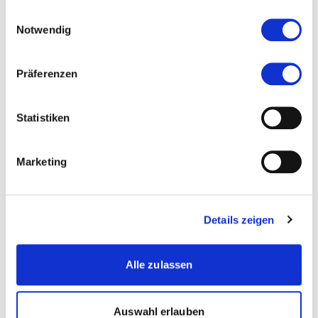
Service“ können sich Banken über APIs mit FinTechs
gesammelt haben.
Einwilligungsauswahl
und weiteren Partnern in einem digitalen Ökosystem
Notwendig
verbinden.
Präferenzen
Statistiken
Marketing
Fazit
Details zeigen
Mit Developer-Portalen für Open Banking bietet sich
einerseits die Chance, mit Third Party Providers und
Alle zulassen
FinTechs einen digitalen Marktplatz zu etablieren. Im
Zentrum steht hierbei die Kunden, denn dieser
erhalten in einem solchen Konstrukt einen
Auswahl erlauben