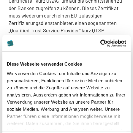
Certificate “ kurz QWAC, um auf die Schnittstellen zu
den Banken zugreifen zu können. Dieses Zertifikat
muss wiederum durch einen EU-zulässigen
Zertifizierungsdienstanbieter, einen sogenannten
„Qualified Trust Service Provider" kurz QTSP
ausgestellt werden. Anbieter solcher Zertifikate sind
reguliert und werden in der EU-Vertrauensliste
aufgeführt.
Diese Webseite verwendet Cookies
Developer Portale Marke NDGIT
Wir verwenden Cookies, um Inhalte und Anzeigen zu
personalisieren, Funktionen für soziale Medien anbieten
Die Firma hinter den beiden Developer-Portalen für
zu können und die Zugriffe auf unsere Website zu
die PSD2 relevanten APIs ist das Münchner Startup
analysieren. Ausserdem geben wir Informationen zu Ihrer
NDGIT GmbH. NDGIT hat sich auf Lösungen
Verwendung unserer Website an unsere Partner für
hinsichtlich der PSD2 relevanten Schnittstellen für
soziale Medien, Werbung und Analysen weiter. Unsere
EU-Banken spezialisiert und sich mit diversen
Partner führen diese Informationen möglicherweise mit
Projekten in diesem Rahmen einen Namen gemacht.
weiteren Daten zusammen, die Sie ihnen bereitgestellt
Durch das Prinzip von „Banking-as-a-
haben oder die sie im Rahmen Ihrer Nutzung der Dienste