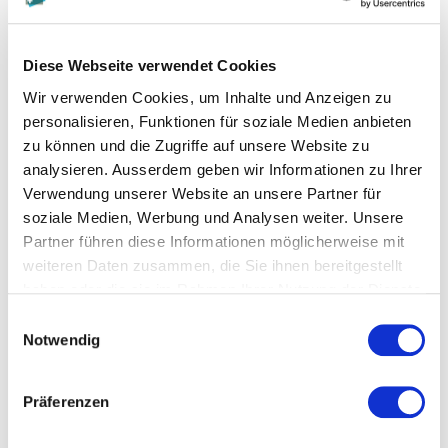
Vorsteuerabzug berechtigenden unternehmerischen
Tätigkeit einen individualisierbaren beweglichen
Gegenstand bezieht und ihr beim Bezug des
Diese Webseite verwendet Cookies
Gegenstands keine Mehrwertsteuer offen überwälzt
Wir verwenden Cookies, um Inhalte und Anzeigen zu
wird. Ausgeschlossen ist der fiktive Vorsteuerabzug
personalisieren, Funktionen für soziale Medien anbieten
auf Gegenständen, die neu der Margenbesteuerung
zu können und die Zugriffe auf unsere Website zu
nach Artikel 24 a unterliegen.
analysieren. Ausserdem geben wir Informationen zu Ihrer
Verwendung unserer Website an unsere Partner für
Der fiktive Vorsteuerabzug wird somit klar
soziale Medien, Werbung und Analysen weiter. Unsere
ausgeweitet, da ein solcher nicht mehr nur für
Partner führen diese Informationen möglicherweise mit
gebrauchte Gegenstände gilt und auch der Hinweis
weiteren Daten zusammen, die Sie ihnen bereitgestellt
haben oder die sie im Rahmen Ihrer Nutzung der Dienste
für die Lieferung an einen Abnehmer oder
gesammelt haben.
Abnehmerin im Inland entfällt. Der Abzug ist somit
Einwilligungsauswahl
Notwendig
möglich, wenn es sich um einen individualisierbaren
Gegenstand handelt, der im Rahmen der zum
Vorsteuerabzug berechtigenden unternehmerischen
Präferenzen
Tätigkeit verwendet wird.