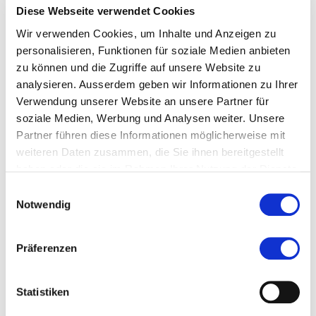
versteht. Anschliessend zeichnet es einige Bilder
Diese Webseite verwendet Cookies
von Avocado-Teekannen, die so authentisch
Wir verwenden Cookies, um Inhalte und Anzeigen zu
aussehen, dass man sie nicht von einem echten Foto
personalisieren, Funktionen für soziale Medien anbieten
unterscheiden kann. Wohlgemerkt: das Programm
zu können und die Zugriffe auf unsere Website zu
hat die Avocado-artige Teekanne aus dem frisch
analysieren. Ausserdem geben wir Informationen zu Ihrer
Gelernten frei erfunden und gezeichnet.
Verwendung unserer Website an unsere Partner für
soziale Medien, Werbung und Analysen weiter. Unsere
Mit derselben Technologie lässt sich durch das
Partner führen diese Informationen möglicherweise mit
Programm "Debuild" über blosse Sprachbefehle eine
weiteren Daten zusammen, die Sie ihnen bereitgestellt
App bauen oder durch sogenannte "AI Website
haben oder die sie im Rahmen Ihrer Nutzung der Dienste
Builder" im Handumdrehen eine Homepage erstellen
gesammelt haben.
Einwilligungsauswahl
(Tingiris & Kinsella, 2021). In einer jüngst publizierten
Notwendig
Studie wurde die KI sogar darauf trainiert, über
Sprachverarbeitung herauszufinden, ob jemand
Präferenzen
Gefahr läuft, ein Burnout zu entwickeln (Merhbene et
al., 2022).
Statistiken
Fazit: immer mit Verantwortung – aber