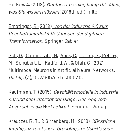
Burkov, A. (2019).
Machine Learning kompakt: Alles,
was Sie wissen müssen
(2019th ed.). mitp.
Ematinger, R. (2018).
Von der Industrie 4.0 zum
Geschäftsmodell 4.0: Chancen der digitalen
Transformation.
Springer Gabler.
Goh, G., Cammarata, N., Voss, C., Carter, S., Petrov,
M., Schubert, L., Radford, A., & Olah, C. (2021).
Multimodal Neurons in Artificial Neural Networks.
Distill, 6
(3), 10.23915/distill.00030.
Kaufmann, T. (2015).
Geschäftsmodelle in Industrie
4.0 und dem Internet der Dinge: Der Weg vom
Anspruch in die Wirklichkeit.
Springer-Verlag.
Kreutzer, R. T., & Sirrenberg, M. (2019).
Künstliche
Intelligenz verstehen: Grundlagen – Use-Cases –