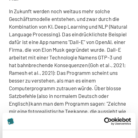
In Zukunft werden noch weitaus mehr solche
Geschäftsmodelle entstehen, und zwar durch die
Kombination von KI, Deep Learning und NLP (Natural
Language Processing). Das eindrücklichste Beispiel
dafür ist eine App namens "Dall-E" von OpenAI, einer
Firma, die von Elon Musk gegründet wurde. Dall-E
arbeitet mit einer Technologie Namens GTP-3 und
hat bahnbrechende Konsequenzen (Goh et al., 2021;
Ramesh et al., 2021): Das Programm scheint uns
besser zu verstehen, als man es einem
Computerprogramm zutrauen würde. Über blosse
Satzbefehle (also in normalem Deutsch oder
Englisch) kann man dem Programm sagen: "Zeichne
mir eine fotorealistische Teekanne, die aussieht wie
eine Avocado". Der Algorithmus sucht dann im
Internet danach, wie eine Teekanne und eine
Avocado aussieht und was man unter fotorealistisch