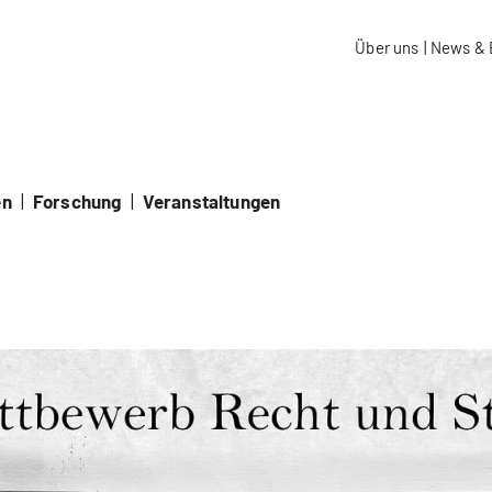
aidos Fachhochschule Schweiz
Über uns
|
News & 
en
|
Forschung
|
Veranstaltungen