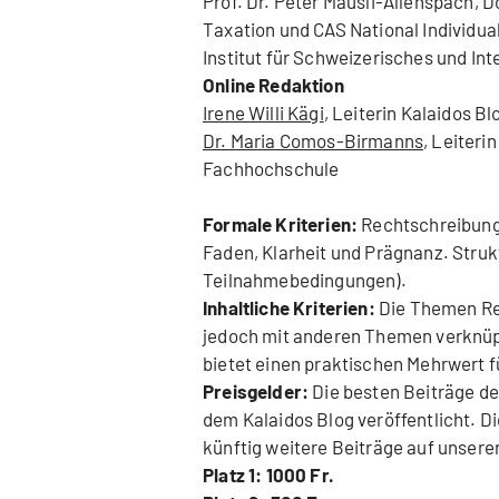
Prof. Dr. Peter Mäusli-Allenspach, 
Taxation und CAS National Individua
Institut für Schweizerisches und In
Online Redaktion
Irene Willi Kägi
, Leiterin Kalaidos B
Dr. Maria Comos-Birmanns
, Leiter
Fachhochschule
Formale Kriterien:
Rechtschreibung,
Faden, Klarheit und Prägnanz. Struk
Teilnahmebedingungen).
Inhaltliche Kriterien:
Die Themen Rec
jedoch mit anderen Themen verknüpft 
bietet einen praktischen Mehrwert f
Preisgelder:
Die besten Beiträge de
dem Kalaidos Blog veröffentlicht. Di
künftig weitere Beiträge auf unser
Platz 1: 1000 Fr.