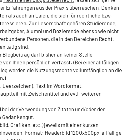
er Erfahrungen aus der Praxis überraschen. Denken
n als auch an Laien, die sich für rechtliche bzw.
nteressieren. Zur Leserschaft gehören Studierende,
Arbeitgeber, Alumni und Dozierende ebenso wie nicht
verbundene Personen, die in den Bereichen Recht,
n tätig sind.
r Blogbeitrag darf bisher an keiner Stelle
von Ihnen persönlich verfasst. (Bei einer allfälligen
Blog werden die Nutzungsrechte vollumfänglich an die
n.)
l. Leerzeichen). Text im Wordformat.
auptteil mit Zwischentitel und evtl. weiteren
 bei der Verwendung von Zitaten und/oder der
m Gedankengut.
ild, Grafiken, etc.) jeweils mit einer kurzen
einsenden. Format: Headerbild 1200x500px, allfällige