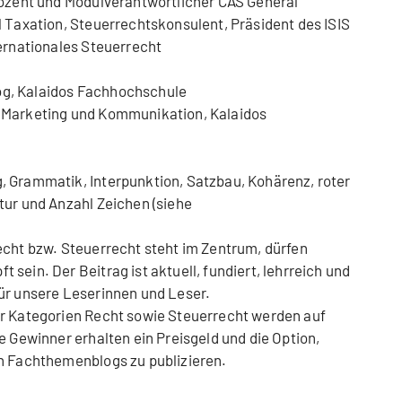
Dozent und Modulverantwortlicher CAS General
l Taxation, Steuerrechtskonsulent, Präsident des ISIS
ternationales Steuerrecht
log, Kalaidos Fachhochschule
in Marketing und Kommunikation, Kalaidos
 Grammatik, Interpunktion, Satzbau, Kohärenz, roter
tur und Anzahl Zeichen (siehe
ht bzw. Steuerrecht steht im Zentrum, dürfen
sein. Der Beitrag ist aktuell, fundiert, lehrreich und
ür unsere Leserinnen und Leser.
r Kategorien Recht sowie Steuerrecht werden auf
e Gewinner erhalten ein Preisgeld und die Option,
en Fachthemenblogs zu publizieren.