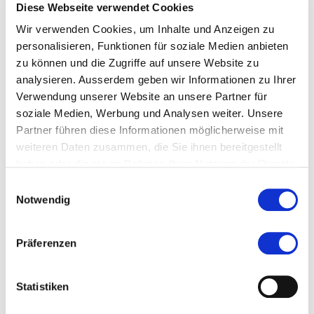
Diese Webseite verwendet Cookies
Wir verwenden Cookies, um Inhalte und Anzeigen zu
personalisieren, Funktionen für soziale Medien anbieten
Diese Seite teilen
zu können und die Zugriffe auf unsere Website zu
analysieren. Ausserdem geben wir Informationen zu Ihrer
Verwendung unserer Website an unsere Partner für
soziale Medien, Werbung und Analysen weiter. Unsere
Partner führen diese Informationen möglicherweise mit
Zur Merkliste hinzufügen
weiteren Daten zusammen, die Sie ihnen bereitgestellt
haben oder die sie im Rahmen Ihrer Nutzung der Dienste
Themen die der Veranstaltung zugeordnet sind:
gesammelt haben.
Einwilligungsauswahl
Notwendig
Banking
Business Administration
Präferenzen
Kommunikation
Statistiken
Marketing