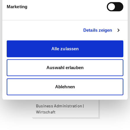
Psychologie
Marketing
Wirtschaft
Wirtschaftsinformatik
Details zeigen
Wirtschaftspsychologie
Alle zulassen
more...
more...
Teamleiterin
Bildungsberatung
Auswahl erlauben
Daniela Pierro
Ablehnen
Business Administration |
Wirtschaft