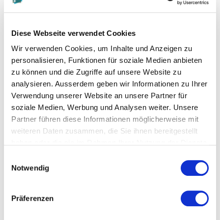
Diese Seite teilen
Diese Webseite verwendet Cookies
Wir verwenden Cookies, um Inhalte und Anzeigen zu
personalisieren, Funktionen für soziale Medien anbieten
Zur Merkliste hinzufügen
zu können und die Zugriffe auf unsere Website zu
analysieren. Ausserdem geben wir Informationen zu Ihrer
Verwendung unserer Website an unsere Partner für
Themen die der Veranstaltung zugeordnet sind:
soziale Medien, Werbung und Analysen weiter. Unsere
Partner führen diese Informationen möglicherweise mit
Banking
weiteren Daten zusammen, die Sie ihnen bereitgestellt
Business Administration
haben oder die sie im Rahmen Ihrer Nutzung der Dienste
gesammelt haben.
Einwilligungsauswahl
Kommunikation
Notwendig
Marketing
Präferenzen
Psychologie