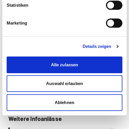
Wirtschaft
Statistiken
Wirtschaftsinformatik
Marketing
Wirtschaftspsychologie
more...
more...
Teamleiterin
Details zeigen
Bildungsberatung
Alle zulassen
Daniela Pierro
Auswahl erlauben
Business Administration |
Wirtschaft
Ablehnen
Weitere Infoanlässe